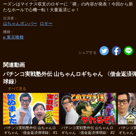
ーズンはマイナス収支のロギーに「禊」の内容が発表！今回から新
たなホールで心機一転！大量返済じゃ！
出演者
山ちゃんボンバー
ロギー
機種
e 東京喰種
シェアする
関連動画
パチンコ実戦塾外伝 山ちゃんロギちゃん 〈借金返済
球録〉
すべて見る
パチンコ実戦塾外伝 山ちゃんロ
パチンコ実戦塾外伝 山ちゃんロ
パチンコ
ギちゃん 〈借金返済弾球録〉 #1
ギちゃん 〈借金返済弾球録〉 #2
ギちゃん 