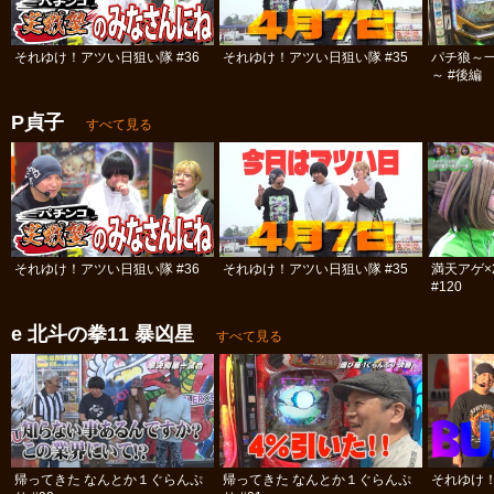
それゆけ！アツい日狙い隊 #36
それゆけ！アツい日狙い隊 #35
パチ狼～一
～ #後編
P貞子
すべて見る
それゆけ！アツい日狙い隊 #36
それゆけ！アツい日狙い隊 #35
満天アゲ×
#120
e 北斗の拳11 暴凶星
すべて見る
帰ってきた なんとか１ぐらんぷ
帰ってきた なんとか１ぐらんぷ
それゆけ！