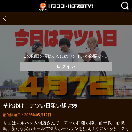
この動画を視聴するにはログインが必要です。
ログイン
それゆけ！アツい日狙い隊 #35
配信開始日：2026年05月17日
今回はマルハン入間店さんで「アツい日狙い隊」前半戦！心機一
転、新たな実戦ホールで特大ホームランを狙え！なにやら今回２号