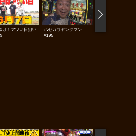
ゆけ！アツい日狙い
ハセガワヤングマン
帰ってきた なんと
9
#195
らんぷり #91