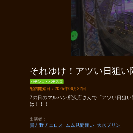
それゆけ！アツい日狙い隊 
パチンコ・パチスロ
配信開始日：2025年06月22日
7の日のマルハン所沢店さんで「アツい日狙
は！！！
出演者
貴方野チェロス
ムム見間違い
大水プリン