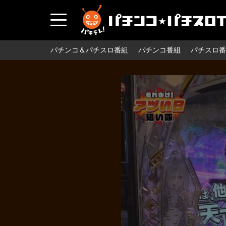
パチンコ＆パチスロ番組
パチンコ番組
パチスロ番