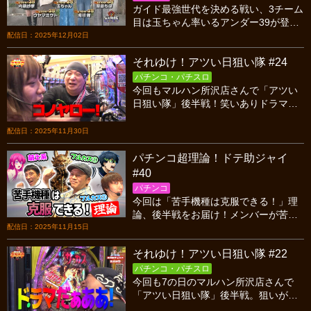
ガイド最強世代を決める戦い、3チーム
目は玉ちゃん率いるアンダー39が登
場。荒波台で勝負するキャプテンに続
配信日：2025年12月02日
くメンバーたちは、差玉トップの40代
それゆけ！アツい日狙い隊 #24
を追い越せるのか!?
パチンコ・パチスロ
今回もマルハン所沢店さんで「アツい
日狙い隊」後半戦！笑いありドラマあ
り！劣勢でも楽しませてくれるのがこ
の番組のモットー！三人の実戦結果は
配信日：2025年11月30日
いかに！？
パチンコ超理論！ドテ助ジャイ
#40
パチンコ
今回は「苦手機種は克服できる！」理
論、後半戦をお届け！メンバーが苦手
なジャンルの機種と向き合い実戦！絶
配信日：2025年11月15日
望の演出を眺め前半ノーヒットだった
それゆけ！アツい日狙い隊 #22
ドテチンに動きが！？
パチンコ・パチスロ
今回も7の日のマルハン所沢店さんで
「アツい日狙い隊」後半戦。狙いが定
まらないチェロスとプリン。腰を落ち