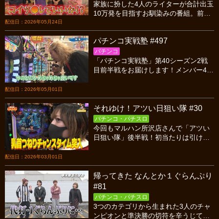
家族に扮した4人のライターが合計出玉
10万発を目指すお馴染みの番組。前回
は歴代最低出玉を記録し、燃える一
配信日：2026年05月24日
同！そして今回は始まって以来、最も
パチンコ実戦塾 #497
●●な結果に…!?
パチンコ
「パチンコ実戦塾」第40シーズン2戦
目前半戦をお届けします！メンバー4人
がプラス収支を目指し立ち回ります。
今シーズンは全員残留する事ができる
配信日：2026年05月01日
のか?お楽しみに！
それゆけ！アツい日狙い隊 #30
パチンコ・パチスロ
今回もマルハン所沢店さんで「アツい
日狙い隊」後半戦！初当たりは引けど
伸びぬ前半戦。だが突如、レア演出て
んこ盛りの大チャンス到来！今回の狙
配信日：2026年03月01日
い隊はひと味違う！？
帰ってきた なんとか１ぐらんぷり
#81
パチンコ・パチスロ
3つのカテゴリから生まれた3人のチャ
ンピオンと準決勝の切符を辛うじて手