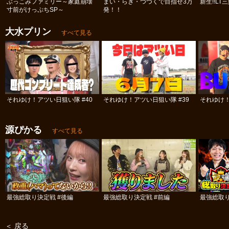
ぶっこみファミリー～家庭崩壊
まい・らぎ・つづくで目指せ3万
新生!!LT
寸前がけっぷちSP～
発！！
大水プリン
すべて見る
それゆけ！アツい日狙い隊 #40
それゆけ！アツい日狙い隊 #39
それゆけ！
源ぴかる
すべて見る
最強総取り決定戦 #後編
最強総取り決定戦 #前編
最強総取
＜ 戻る