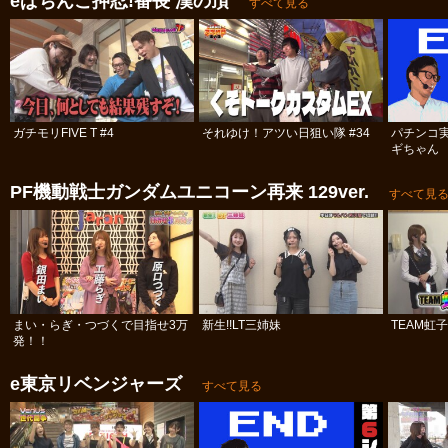
eぱちんこ押忍!番長 漢の頂
すべて見る
ガチモリFIVE T #4
それゆけ！アツい日狙い隊 #34
パチンコ
ギちゃん 
#98
PF機動戦士ガンダムユニコーン再来 129ver.
すべて見
まい・らぎ・つづくで目指せ3万
新生!!LT三姉妹
TEAM虹
発！！
e東京リベンジャーズ
すべて見る