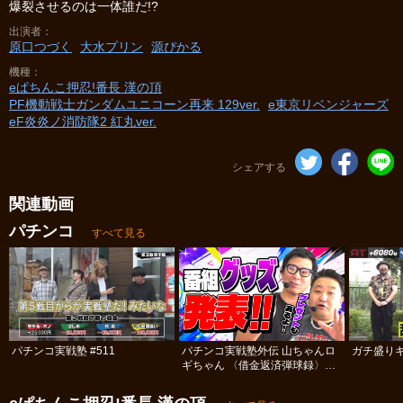
爆裂させるのは一体誰だ!?
出演者
原口つづく
大水プリン
源ぴかる
機種
eぱちんこ押忍!番長 漢の頂
PF機動戦士ガンダムユニコーン再来 129ver.
e東京リベンジャーズ
eF炎炎ノ消防隊2 紅丸ver.
シェアする
関連動画
パチンコ
すべて見る
パチンコ実戦塾 #511
パチンコ実戦塾外伝 山ちゃんロ
ガチ盛りキ
ギちゃん 〈借金返済弾球録〉
#113