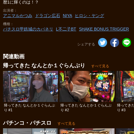
暦1に輝くのは！？
出演者
アニマルかつみ
ドラゴン広石
NIYA
ヒロシ・ヤング
機種
パチスロ甲鉄城のカバネリ
L不二子BT
SHAKE BONUS TRIGGER
シェアする
関連動画
帰ってきた なんとか１ぐらんぷり
すべて見る
帰ってきた なんとか１ぐらんぷ
帰ってきた なんとか１ぐらんぷ
帰ってき
り #1
り #2
り #3
パチンコ・パチスロ
すべて見る