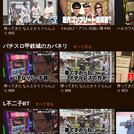
帰ってきた なんとか１ぐらんぷ
それゆけ！アツい日狙い隊 #40
ハセガワヤ
り #93
パチスロ甲鉄城のカバネリ
すべて見る
帰ってきた なんとか１ぐらんぷ
帰ってきた なんとか１ぐらんぷ
帰ってき
り #89
り #88
り #53
L不二子BT
すべて見る