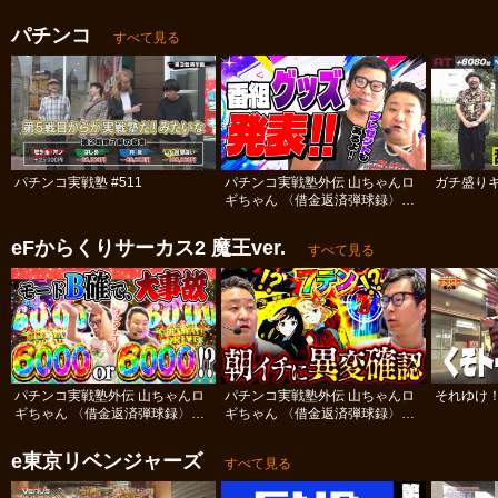
パチンコ
すべて見る
パチンコ実戦塾 #511
パチンコ実戦塾外伝 山ちゃんロ
ガチ盛りキ
ギちゃん 〈借金返済弾球録〉
#113
eFからくりサーカス2 魔王ver.
すべて見る
パチンコ実戦塾外伝 山ちゃんロ
パチンコ実戦塾外伝 山ちゃんロ
それゆけ！
ギちゃん 〈借金返済弾球録〉
ギちゃん 〈借金返済弾球録〉
#110
#109
e東京リベンジャーズ
すべて見る