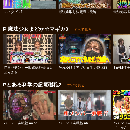
ミネタビ #7
最強総取り決定戦 #後編
最強総取り
P 魔法少女まどか☆マギカ3
すべて見る
漫画パチンカー四姉妹外伝 まい
それゆけ！アツい日狙い隊 #28
TEAM虹
とみさお
Pとある科学の超電磁砲2
すべて見る
パチンコ実戦塾 #472
パチンコ実戦塾 #471
パチンコ
ギちゃん 