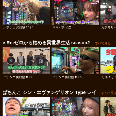
パチンコ実戦塾 #497
ママパチ #52
ガチモリFIV
e Re:ゼロから始める異世界生活 season2
すべて見る
パチンコ実戦塾 #506
パチンコ実戦塾 #505
それゆけ！
ぱちんこ シン・エヴァンゲリオン Type レイ
すべて見