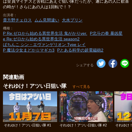
は全員マイナスと苦戦にあえぐ狙い隊だったが、遂にあの人に歓喜
の時が！さらにあの人は1回転で！？
出演者
貴方野チェロス
ムム見間違い
大水プリン
機種
P Re:ゼロから始める異世界生活 鬼がかりver.
P北斗の拳 暴凶星
e Re:ゼロから始める異世界生活 season2
ぱちんこ シン・エヴァンゲリオン Type レイ
P 魔法少女まどか☆マギカ3
Pとある科学の超電磁砲2
シェアする
関連動画
それゆけ！アツい日狙い隊
すべて見る
それゆけ！アツい日狙い隊 #1
それゆけ！アツい日狙い隊 #2
それゆけ！