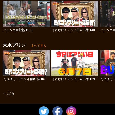
パチンコ実戦塾 #511
それゆけ！アツい日狙い隊 #40
パチンコ実
大水プリン
すべて見る
それゆけ！アツい日狙い隊 #40
それゆけ！アツい日狙い隊 #39
それゆけ！
＜ 戻る