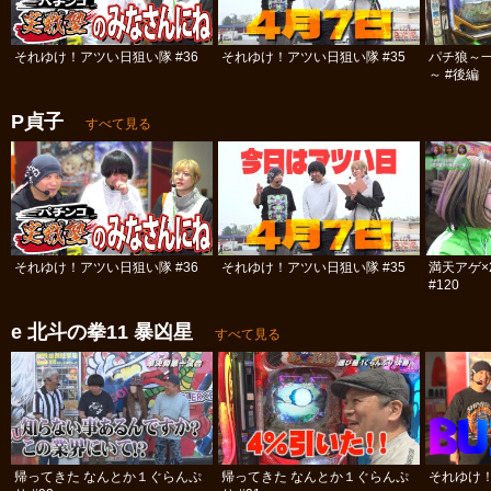
それゆけ！アツい日狙い隊 #36
それゆけ！アツい日狙い隊 #35
パチ狼～一
～ #後編
P貞子
すべて見る
それゆけ！アツい日狙い隊 #36
それゆけ！アツい日狙い隊 #35
満天アゲ×
#120
e 北斗の拳11 暴凶星
すべて見る
帰ってきた なんとか１ぐらんぷ
帰ってきた なんとか１ぐらんぷ
それゆけ！