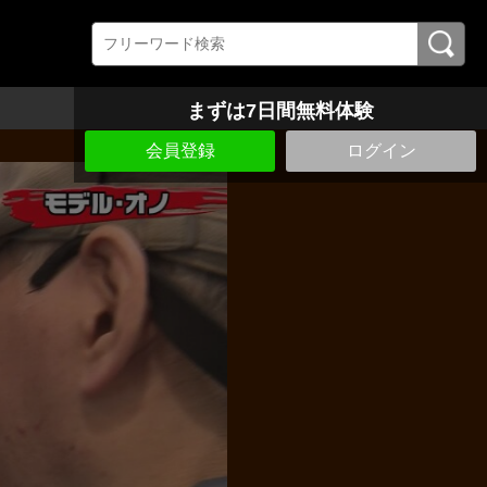
まずは7日間無料体験
会員登録
ログイン