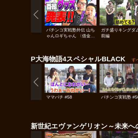
パチンコ実戦塾外伝 山ち
ガチ盛りキングダム
ゃんロギちゃん 〈借金返
前編
済弾球録〉 #113
P大海物語4スペシャルBLACK
す
ママパチ #58
パチンコ実戦塾 #5
新世紀エヴァンゲリオン～未来へ