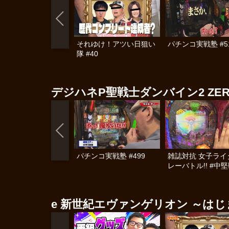
それゆけ！アツい日狙い
パチンコ実戦塾 #5
隊 #40
デジハネP聖戦士ダンバイン2 ZERO
パチンコ実戦塾 #499
雑誌対抗 女子ライ
レーバトル!! #中堅
編
e 新世紀エヴァンゲリオン ～は