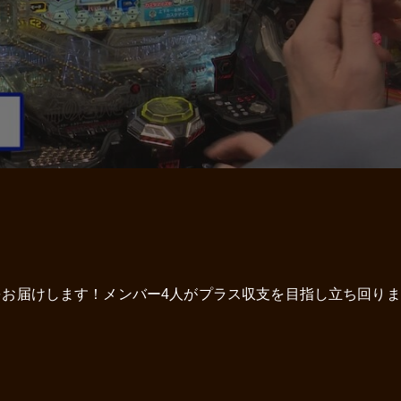
をお届けします！メンバー4人がプラス収支を目指し立ち回り