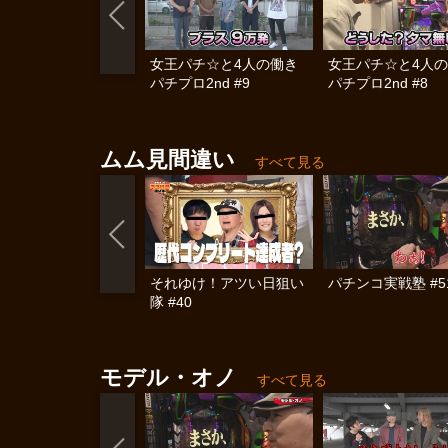
女王パチ☆と4人の働き
女王パチ☆と4人
パチプロ2nd #9
パチプロ2nd #8
ムム見間違い
すべて見る
それゆけ！アツい日狙い
パチンコ実戦塾 #5
隊 #40
モデル・オノ
すべて見る