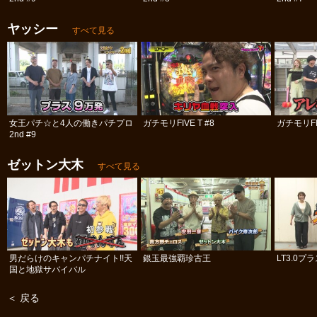
ヤッシー
すべて見る
女王パチ☆と4人の働きパチプロ
ガチモリFIVE T #8
ガチモリFIV
2nd #9
ゼットン大木
すべて見る
男だらけのキャンパチナイト!!天
銀玉最強覇珍古王
LT3.0
国と地獄サバイバル
＜ 戻る