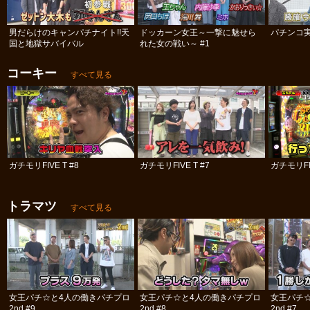
男だらけのキャンパチナイト!!天
ドッカーン女王～一撃に魅せら
パチンコ実
国と地獄サバイバル
れた女の戦い～ #1
コーキー
すべて見る
ガチモリFIVE T #8
ガチモリFIVE T #7
ガチモリFIV
トラマツ
すべて見る
女王パチ☆と4人の働きパチプロ
女王パチ☆と4人の働きパチプロ
女王パチ
2nd #9
2nd #8
2nd #7