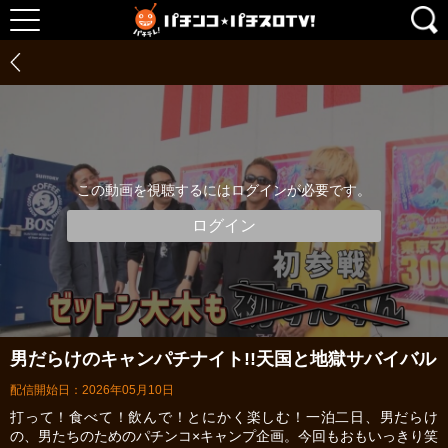
この動画を視聴するにはログインが必要です。
ログイン
男だらけのキャンパチナイト!!天国と地獄サバイバル
配信開始日：2026年05月10日
打って！食べて！飲んで！とにかく楽しむ！一泊二日、男だらけ
の、男たちのためのパチンコ×キャンプ企画。今回もおもいっきり笑