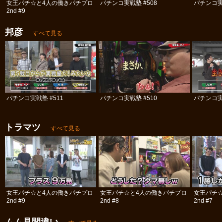
女王パチ☆と4人の働きパチプロ
パチンコ実戦塾 #508
パチンコ実
2nd #9
邦彦
すべて見る
パチンコ実戦塾 #511
パチンコ実戦塾 #510
パチンコ実
トラマツ
すべて見る
女王パチ☆と4人の働きパチプロ
女王パチ☆と4人の働きパチプロ
女王パチ
2nd #9
2nd #8
2nd #7