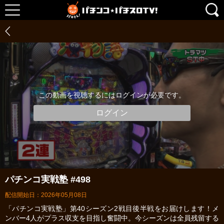
この動画を視聴するにはログインが必要です。
ログイン
パチンコ実戦塾 #498
配信開始日：2026年05月08日
「パチンコ実戦塾」第40シーズン2戦目後半戦をお届けします！メ
ンバー4人がプラス収支を目指し奮闘中。今シーズンは全員残留する