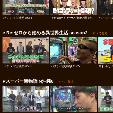
パチンコ実戦塾 #511
それゆけ！アツい日狙い隊 #40
パチンコ実
e Re:ゼロから始める異世界生活 season2
すべて見る
パチンコ実戦塾 #506
パチンコ実戦塾 #505
それゆけ！
Pスーパー海物語IN沖縄6
すべて見る