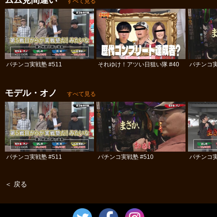
ムム見間違い
すべて見る
パチンコ実戦塾 #511
それゆけ！アツい日狙い隊 #40
パチンコ実
モデル・オノ
すべて見る
パチンコ実戦塾 #511
パチンコ実戦塾 #510
パチンコ実
＜ 戻る