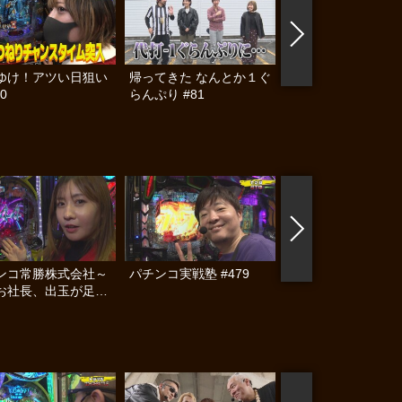
ゆけ！アツい日狙い
帰ってきた なんとか１ぐ
満天アゲ×2カル
0
らんぷり #81
ACT2 #116
ンコ常勝株式会社～
パチンコ実戦塾 #479
旭川興業 #42
お社長、出玉が足り
！～ #6