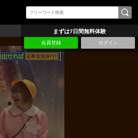
まずは7日間無料体験
会員登録
ログイン