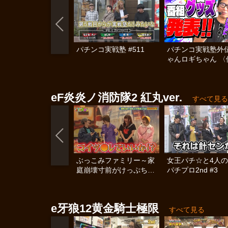
パチンコ実戦塾 #511
パチンコ実戦塾外伝
ゃんロギちゃん 〈
済弾球録〉 #113
eF炎炎ノ消防隊2 紅丸ver.
すべて見る
ぶっこみファミリー～家
女王パチ☆と4人
庭崩壊寸前がけっぷちSP
パチプロ2nd #3
～
e牙狼12黄金騎士極限
すべて見る