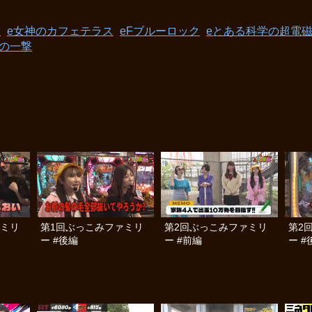
限
e女神のカフェテラス
eFブルーロック
eとある科学の超電磁砲 
の一撃
ァミリ
第1回ぶっこみファミリ
第2回ぶっこみファミリ
第2
ー #後編
ー #前編
ー #