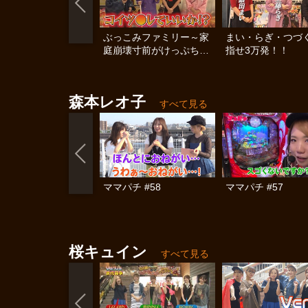
ぶっこみファミリー～家
まい・らぎ・つづ
庭崩壊寸前がけっぷちSP
指せ3万発！！
～
森本レオ子
すべて見る
ママパチ #58
ママパチ #57
桜キュイン
すべて見る