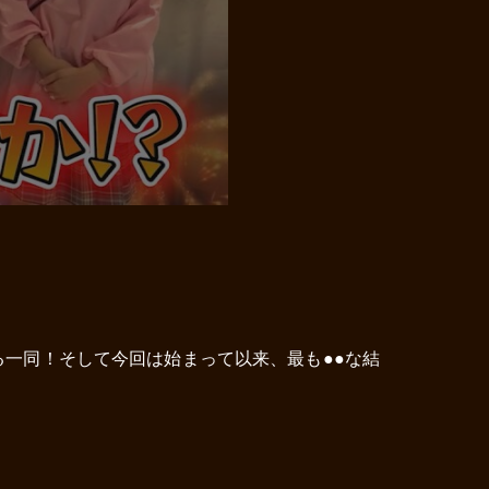
る一同！そして今回は始まって以来、最も●●な結