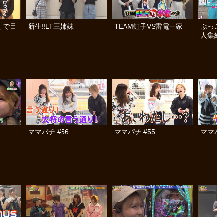
くで目
新生!!LT三姉妹
TEAM虹子VS雷電一家
ぶっ
人集
ママパチ #56
ママパチ #55
ママパ