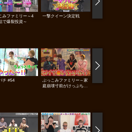
こみファミリー～4
一撃クイーン決定戦
乙女戦隊3000ジャ
結で爆裂投資～
チ #54
ぶっこみファミリー～家
ママパチ #53
庭崩壊寸前がけっぷちSP
～