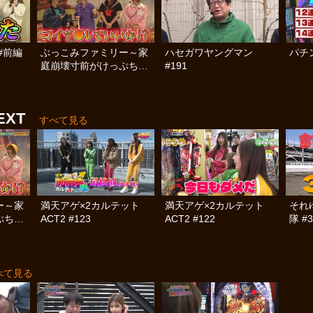
#前編
ぶっこみファミリー～家
ハセガワヤングマン
パチン
庭崩壊寸前がけっぷちSP
#191
～
EXT
すべて見る
ー～家
満天アゲ×2カルテット
満天アゲ×2カルテット
それ
ちSP
ACT2 #123
ACT2 #122
隊 #3
べて見る