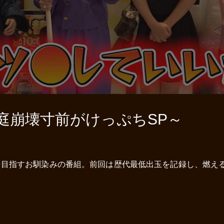
庭崩壊寸前がけっぷちSP～
を目指すお馴染みの番組。前回は歴代最低出玉を記録し、燃え