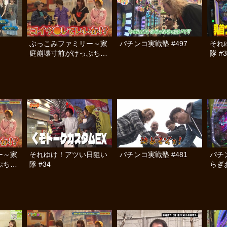
ぶっこみファミリー～家
パチンコ実戦塾 #497
それ
庭崩壊寸前がけっぷちSP
隊 #3
～
ー～家
それゆけ！アツい日狙い
パチンコ実戦塾 #481
パチ
ちSP
隊 #34
らぎ
ません