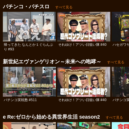
パチンコ・パチスロ
すべて見る
帰ってきた なんとか１ぐらんぷ
それゆけ！アツい日狙い隊 #40
ハセガワヤ
り #93
新世紀エヴァンゲリオン～未来への咆哮～
すべて見る
パチンコ実戦塾 #511
それゆけ！アツい日狙い隊 #40
パチンコ実
e Re:ゼロから始める異世界生活 season2
すべて見る