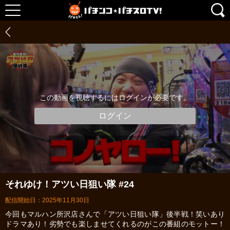
この動画を視聴するにはログインが必要です。
ログイン
それゆけ！アツい日狙い隊 #24
配信開始日：2025年11月30日
今回もマルハン所沢店さんで「アツい日狙い隊」後半戦！笑いあり
ドラマあり！劣勢でも楽しませてくれるのがこの番組のモットー！