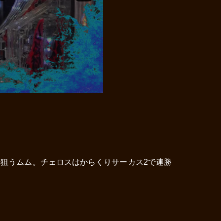
狙うムム。チェロスはからくりサーカス2で連勝