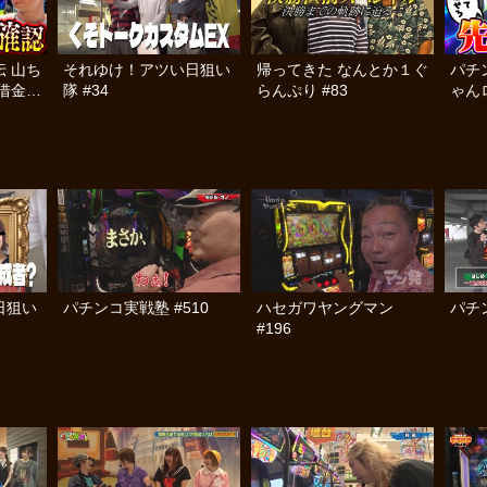
 山ち
それゆけ！アツい日狙い
帰ってきた なんとか１ぐ
パチ
借金返
隊 #34
らんぷり #83
ゃん
済弾球
日狙い
パチンコ実戦塾 #510
ハセガワヤングマン
パチン
#196