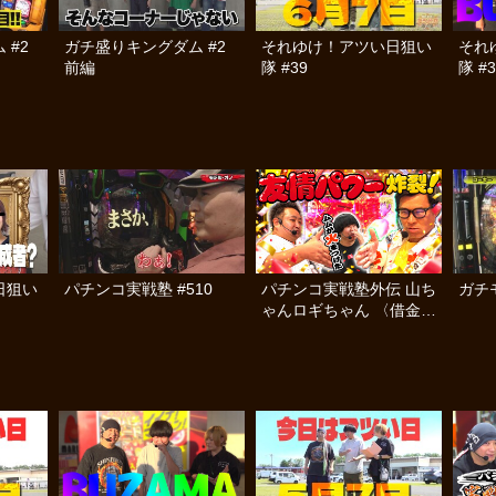
 #2
ガチ盛りキングダム #2
それゆけ！アツい日狙い
それ
前編
隊 #39
隊 #3
日狙い
パチンコ実戦塾 #510
パチンコ実戦塾外伝 山ち
ガチモ
ゃんロギちゃん 〈借金返
済弾球録〉 #112