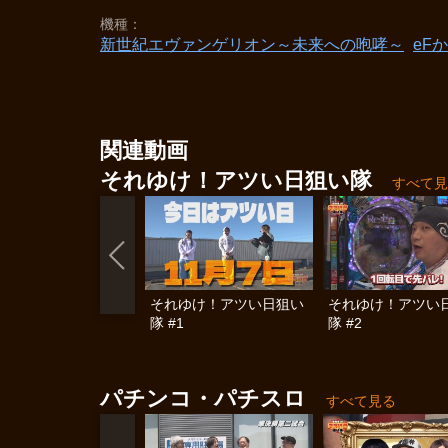
機種
新世紀エヴァンゲリオン～未来への咆哮～
eF
関連動画
それゆけ！アツい日狙い隊
すべて見
それゆけ！アツい日狙い
それゆけ！アツい
隊 #1
隊 #2
パチンコ・パチスロ
すべて見る