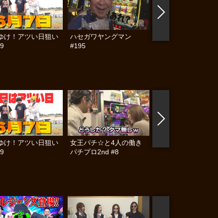
ゆけ！アツい日狙い
ハセガワヤングマン
帰ってきた なんと
9
#195
らんぷり #91
ゆけ！アツい日狙い
女王パチ☆と4人の働き
女王パチ☆と4人の
9
パチプロ2nd #8
パチプロ2nd #7