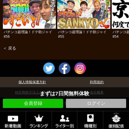
パチンコ超理論！ドテ助ジャイ
パチンコ超理論！ドテ助ジャイ
パチンコ
#56
#55
#54
＜ 戻る
個人情報保護方針
利用規約
特定商取引法上の表示
会社概要
まずは7日間無料体験
©パチテレ！
会員登録
ログイン