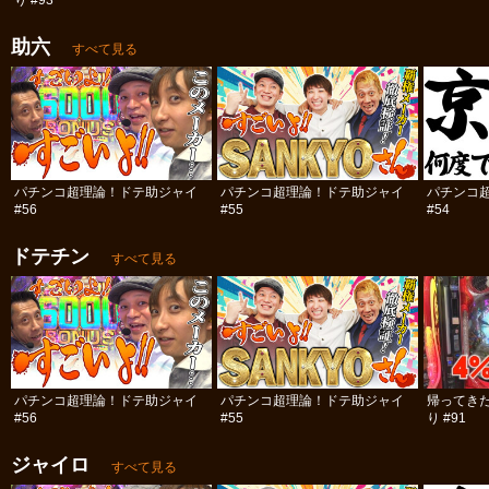
り #93
助六
すべて見る
パチンコ超理論！ドテ助ジャイ
パチンコ超理論！ドテ助ジャイ
パチンコ
#56
#55
#54
ドテチン
すべて見る
パチンコ超理論！ドテ助ジャイ
パチンコ超理論！ドテ助ジャイ
帰ってき
#56
#55
り #91
ジャイロ
すべて見る