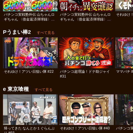
パチンコ実戦塾外伝 山ちゃんロ
パチンコ実戦塾外伝 山ちゃんロ
それゆけ！
ギちゃん 〈借金返済弾球録〉
ギちゃん 〈借金返済弾球録〉
#110
#109
Pうまい棒2
すべて見る
それゆけ！アツい日狙い隊 #22
パチンコ超理論！ドテ助ジャイ
ママパチ #
#31
e 東京喰種
すべて見る
帰ってきた なんとか１ぐらんぷ
それゆけ！アツい日狙い隊 #40
パチンコ実