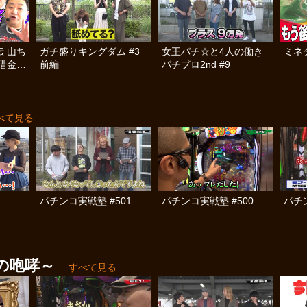
 山ち
ガチ盛りキングダム #3
女王パチ☆と4人の働き
ミネタ
借金返
前編
パチプロ2nd #9
べて見る
パチンコ実戦塾 #501
パチンコ実戦塾 #500
パチン
の咆哮～
すべて見る