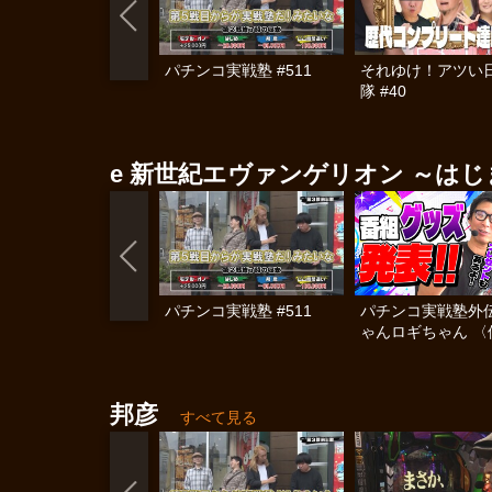
パチンコ実戦塾 #511
それゆけ！アツい
隊 #40
e 新世紀エヴァンゲリオン ～は
パチンコ実戦塾 #511
パチンコ実戦塾外伝
ゃんロギちゃん 〈
済弾球録〉 #113
邦彦
すべて見る