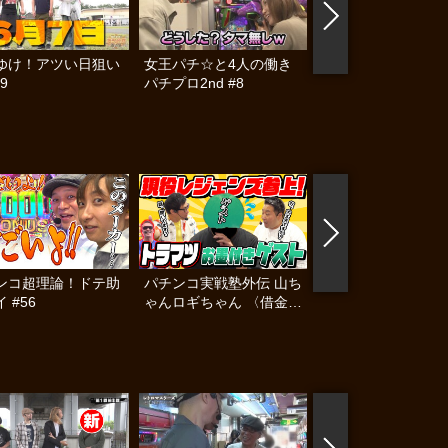
ゆけ！アツい日狙い
女王パチ☆と4人の働き
女王パチ☆と4人の
9
パチプロ2nd #8
パチプロ2nd #7
ンコ超理論！ドテ助
パチンコ実戦塾外伝 山ち
ミネタビ #7
 #56
ゃんロギちゃん 〈借金返
済弾球録〉 #111