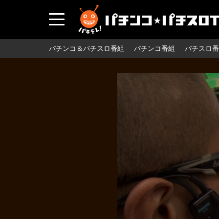
パチンコ＆パチスロ番組
パチンコ番組
パチスロ番