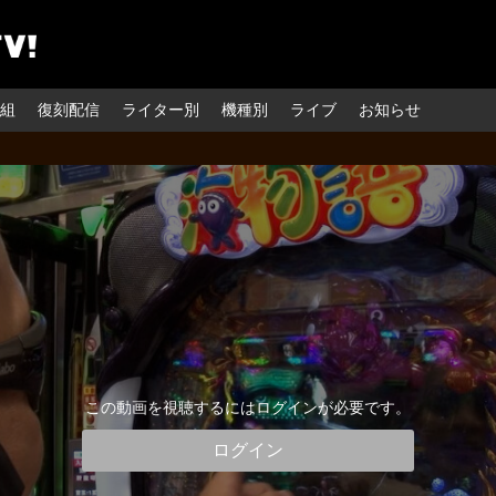
組
復刻配信
ライター別
機種別
ライブ
お知らせ
この動画を視聴するにはログインが必要です。
ログイン