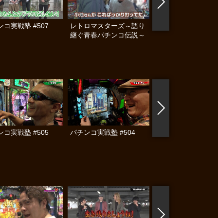
コ実戦塾 #507
レトロマスターズ～語り
レトロマスターズ～
継ぐ青春パチンコ伝説～
継ぐ青春パチンコ伝
コ実戦塾 #505
パチンコ実戦塾 #504
パチンコ実戦塾 #50