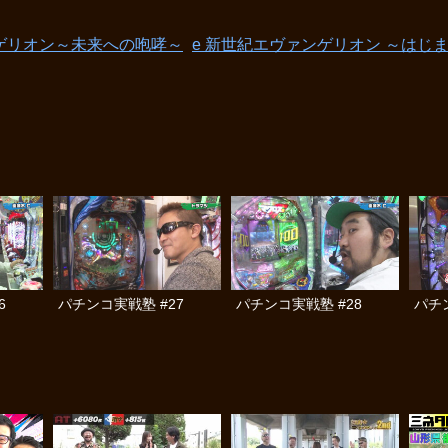
ゲリオン～未来への咆哮～
e 新世紀エヴァンゲリオン ～はじ
6
パチンコ実戦塾 #27
パチンコ実戦塾 #28
パチ