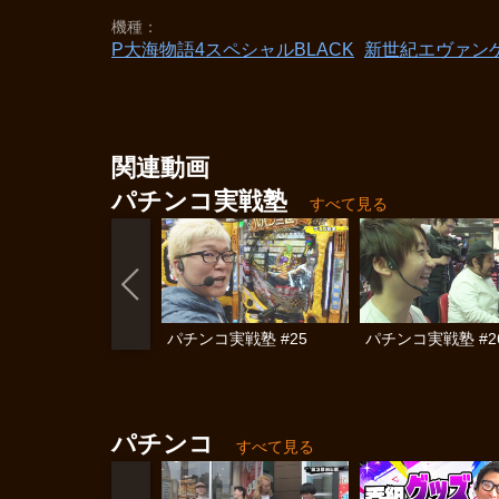
機種
P大海物語4スペシャルBLACK
新世紀エヴァン
関連動画
パチンコ実戦塾
すべて見る
パチンコ実戦塾 #25
パチンコ実戦塾 #2
パチンコ
すべて見る