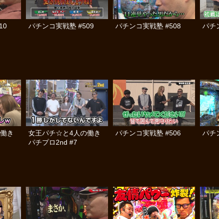
10
パチンコ実戦塾 #509
パチンコ実戦塾 #508
パチン
の働き
女王パチ☆と4人の働き
パチンコ実戦塾 #506
パチン
パチプロ2nd #7