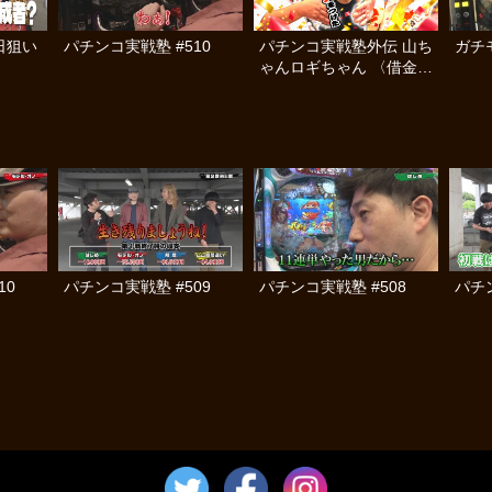
日狙い
パチンコ実戦塾 #510
パチンコ実戦塾外伝 山ち
ガチモ
ゃんロギちゃん 〈借金返
済弾球録〉 #112
10
パチンコ実戦塾 #509
パチンコ実戦塾 #508
パチン