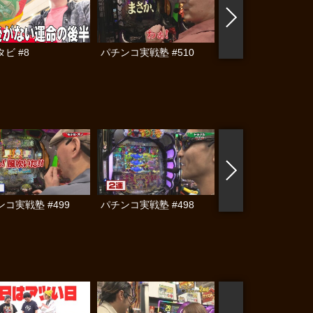
ビ #8
パチンコ実戦塾 #510
パチンコ実戦塾外伝
ゃんロギちゃん 〈
済弾球録〉 #112
コ実戦塾 #499
パチンコ実戦塾 #498
パチンコ実戦塾 #49