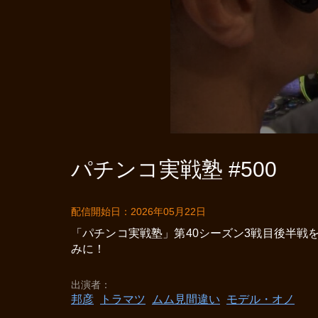
パチンコ実戦塾 #500
配信開始日：2026年05月22日
「パチンコ実戦塾」第40シーズン3戦目後半戦
みに！
出演者
邦彦
トラマツ
ムム見間違い
モデル・オノ