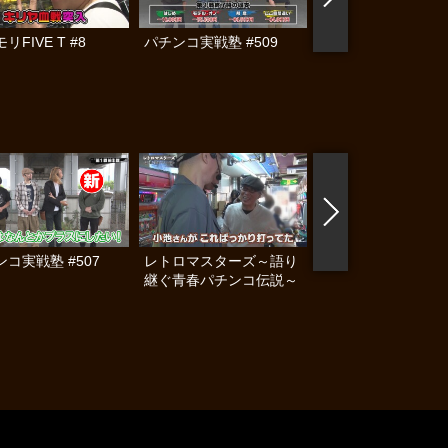
リFIVE T #8
パチンコ実戦塾 #509
パチンコ実戦塾外伝
ゃんロギちゃん 〈
済弾球録〉 #111
コ実戦塾 #507
レトロマスターズ～語り
レトロマスターズ～
継ぐ青春パチンコ伝説～
継ぐ青春パチンコ伝