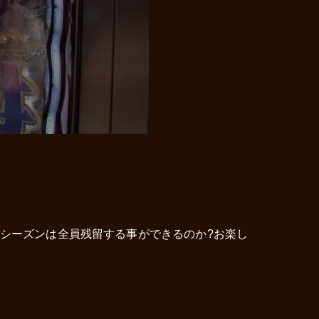
今シーズンは全員残留する事ができるのか?お楽し