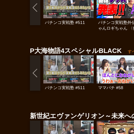
パチンコ実戦塾 #511
パチンコ実戦塾外伝
ゃんロギちゃん 〈
済弾球録〉 #113
P大海物語4スペシャルBLACK
す
パチンコ実戦塾 #511
ママパチ #58
新世紀エヴァンゲリオン～未来へ