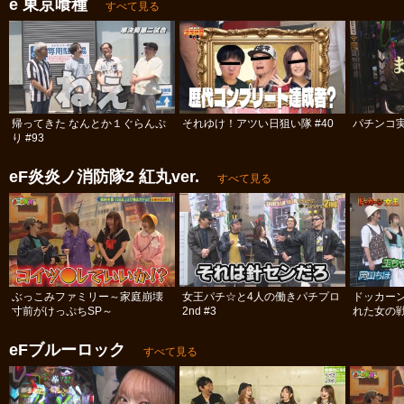
e 東京喰種
すべて見る
帰ってきた なんとか１ぐらんぷ
それゆけ！アツい日狙い隊 #40
パチンコ実
り #93
eF炎炎ノ消防隊2 紅丸ver.
すべて見る
ぶっこみファミリー～家庭崩壊
女王パチ☆と4人の働きパチプロ
ドッカー
寸前がけっぷちSP～
2nd #3
れた女の戦
eFブルーロック
すべて見る