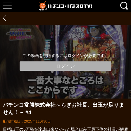
この動画を視聴するにはログインが必要です。
ログイン
パチンコ常勝株式会社～らぎお社長、出玉が足りま
せん！～ #4
配信開始日：2025年11月30日
目標出玉の5万発を達成出来なかった場合は差玉最下位の社員が解雇