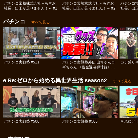
パチンコ常勝株式会社～らぎお
パチンコ常勝株式会社～らぎお
パチンコ
社長、出玉が足りません！～ #1
社長、出玉が足りません！～ #2
社長、出玉
パチンコ
すべて見る
パチンコ実戦塾 #511
パチンコ実戦塾外伝 山ちゃんロ
ガチ盛りキ
ギちゃん 〈借金返済弾球録〉
#113
e Re:ゼロから始める異世界生活 season2
すべて見る
パチンコ実戦塾 #506
パチンコ実戦塾 #505
それゆけ！