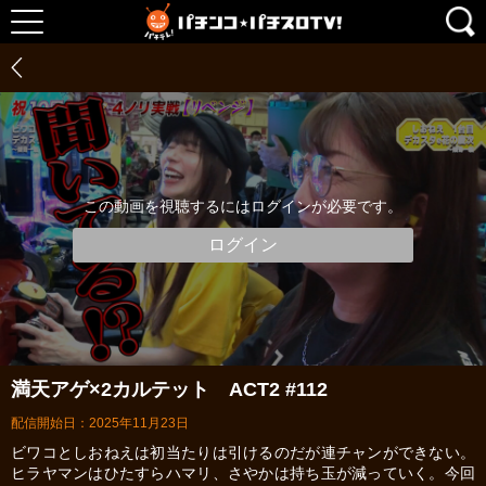
この動画を視聴するにはログインが必要です。
ログイン
満天アゲ×2カルテット ACT2 #112
配信開始日：2025年11月23日
ビワコとしおねえは初当たりは引けるのだが連チャンができない。
ヒラヤマンはひたすらハマリ、さやかは持ち玉が減っていく。今回