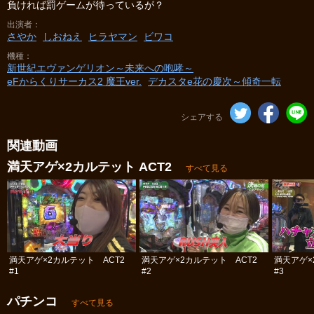
負ければ罰ゲームが待っているが？
出演者
さやか
しおねえ
ヒラヤマン
ビワコ
機種
新世紀エヴァンゲリオン～未来への咆哮～
eFからくりサーカス2 魔王ver.
デカスタe花の慶次～傾奇一転
シェアする
関連動画
満天アゲ×2カルテット ACT2
すべて見る
満天アゲ×2カルテット ACT2
満天アゲ×2カルテット ACT2
満天アゲ×
#1
#2
#3
パチンコ
すべて見る