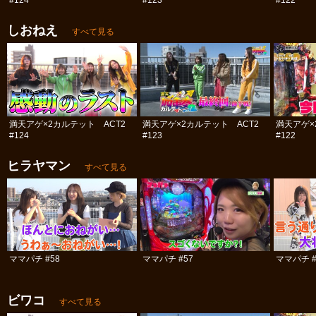
#124
#123
#122
しおねえ
すべて見る
満天アゲ×2カルテット ACT2
満天アゲ×2カルテット ACT2
満天アゲ×
#124
#123
#122
ヒラヤマン
すべて見る
ママパチ #58
ママパチ #57
ママパチ #
ビワコ
すべて見る