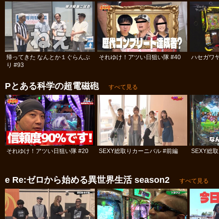
帰ってきた なんとか１ぐらんぷ
それゆけ！アツい日狙い隊 #40
ハセガワヤ
り #93
Pとある科学の超電磁砲
すべて見る
それゆけ！アツい日狙い隊 #20
SEXY総取りカーニバル #前編
SEXY総
e Re:ゼロから始める異世界生活 season2
すべて見る