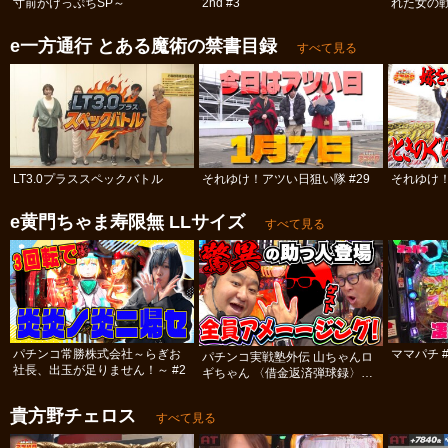
寸前がけっぷちSP～
2nd #3
れた女の戦
e一方通行 とある魔術の禁書目録
すべて見る
LT3.0プラススペックバトル
それゆけ！アツい日狙い隊 #29
それゆけ！
e黄門ちゃま寿限無 LLサイズ
すべて見る
パチンコ常勝株式会社～らぎお
ママパチ #
パチンコ実戦塾外伝 山ちゃんロ
社長、出玉が足りません！～ #2
ギちゃん 〈借金返済弾球録〉
#71
貴方野チェロス
すべて見る