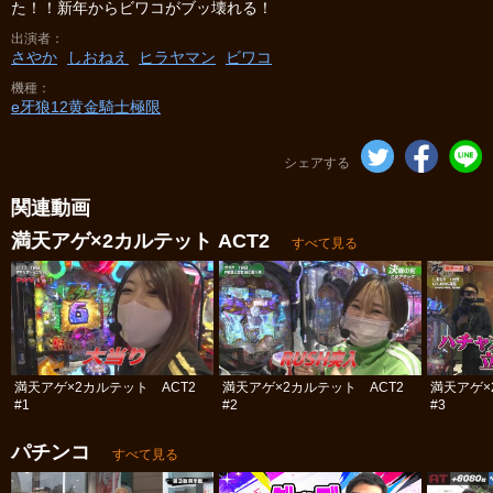
た！！新年からビワコがブッ壊れる！
出演者
さやか
しおねえ
ヒラヤマン
ビワコ
機種
e牙狼12黄金騎士極限
シェアする
関連動画
満天アゲ×2カルテット ACT2
すべて見る
満天アゲ×2カルテット ACT2
満天アゲ×2カルテット ACT2
満天アゲ×
#1
#2
#3
パチンコ
すべて見る