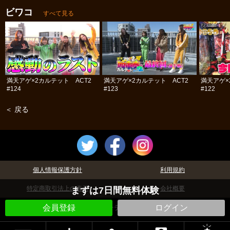
ビワコ
すべて見る
満天アゲ×2カルテット ACT2
満天アゲ×2カルテット ACT2
満天アゲ×
#124
#123
#122
＜ 戻る
個人情報保護方針
利用規約
特定商取引法上の表示
会社概要
まずは7日間無料体験
©パチテレ！
会員登録
ログイン