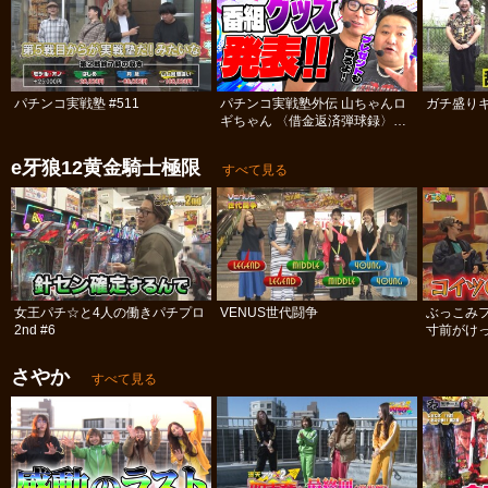
パチンコ実戦塾 #511
パチンコ実戦塾外伝 山ちゃんロ
ガチ盛りキ
ギちゃん 〈借金返済弾球録〉
#113
e牙狼12黄金騎士極限
すべて見る
女王パチ☆と4人の働きパチプロ
VENUS世代闘争
ぶっこみ
2nd #6
寸前がけっ
さやか
すべて見る