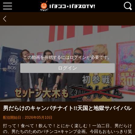
この動画を視聴するにはログインが必要です。
ログイン
男だらけのキャンパチナイト!!天国と地獄サバイバル
配信開始日：2026年05月10日
打って！食べて！飲んで！とにかく楽しむ！一泊二日、男だらけ
の、男たちのためのパチンコ×キャンプ企画。今回もおもいっきり笑