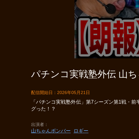
パチンコ実戦塾外伝 山ち
配信開始日：2026年05月21日
「パチンコ実戦塾外伝」第7シーズン第1戦・前
グった！？
出演者
山ちゃんボンバー
ロギー