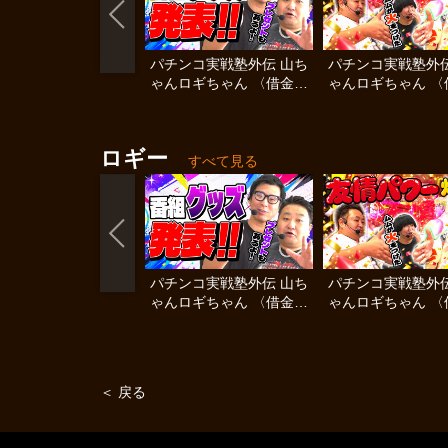
パチンコ実戦塾外伝 山ち
パチンコ実戦塾外伝
ゃんロギちゃん 〈借金返
ゃんロギちゃん 〈
済弾球録〉 #113
済弾球録〉 #112
ロギー
すべて見る
パチンコ実戦塾外伝 山ち
パチンコ実戦塾外伝
ゃんロギちゃん 〈借金返
ゃんロギちゃん 〈
済弾球録〉 #113
済弾球録〉 #112
＜ 戻る