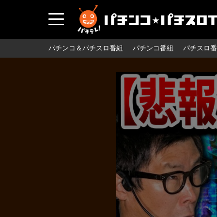
パチンコ＆パチスロ番組
パチンコ番組
パチスロ番