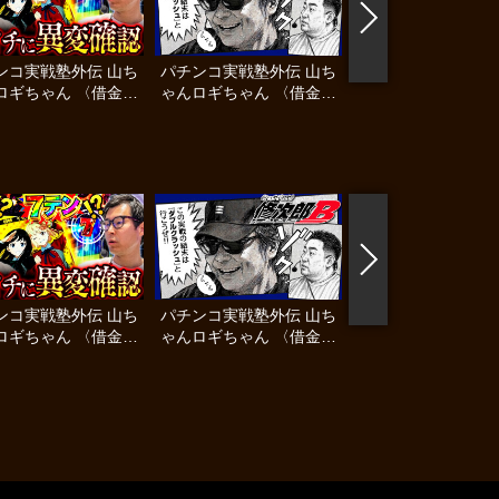
ンコ実戦塾外伝 山ち
パチンコ実戦塾外伝 山ち
ミネタビ #6
ロギちゃん 〈借金返
ゃんロギちゃん 〈借金返
録〉 #109
済弾球録〉 #108
ンコ実戦塾外伝 山ち
パチンコ実戦塾外伝 山ち
パチンコ実戦塾外伝
ロギちゃん 〈借金返
ゃんロギちゃん 〈借金返
ゃんロギちゃん 〈
録〉 #109
済弾球録〉 #108
済弾球録〉 #107