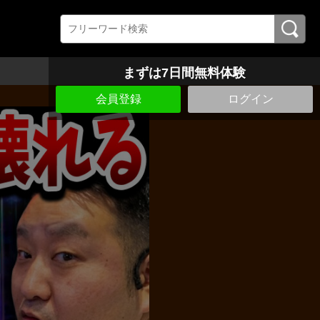
まずは7日間無料体験
会員登録
ログイン