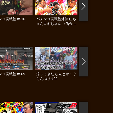
コ実戦塾 #510
パチンコ実戦塾外伝 山ち
ガチモリFIVE T #8
ゃんロギちゃん 〈借金返
済弾球録〉 #112
コ実戦塾 #509
帰ってきた なんとか１ぐ
それゆけ！アツい日
らんぷり #92
隊 #39