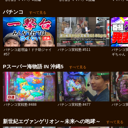
パチンコ
すべて見る
パチンコ超理論！ドテ助ジャイ
パチンコ実戦塾 #511
パチンコ
#57
ギちゃん 
#113
Pスーパー海物語 IN 沖縄5
すべて見る
パチンコ実戦塾 #488
パチンコ実戦塾 #477
パチンコ実
新世紀エヴァンゲリオン～未来への咆哮～
すべて見る