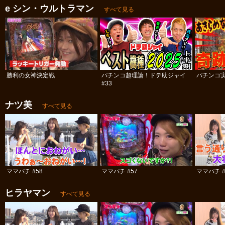
e シン・ウルトラマン
すべて見る
勝利の女神決定戦
パチンコ超理論！ドテ助ジャイ
パチンコ実
#33
ナツ美
すべて見る
ママパチ #58
ママパチ #57
ママパチ #
ヒラヤマン
すべて見る