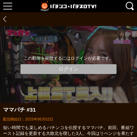
この動画を視聴するにはログインが必要です。
ログイン
ママパチ #31
配信開始日：2025年06月02日
短い時間でも楽しめるパチンコを伝授するママパチ。前回、番組ワ
ースト記録を更新する大敗北を喫した3人。今回はリベンジを果たす