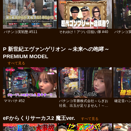
パチンコ実戦塾 #511
それゆけ！アツい日狙い隊 #40
パチンコ実
P 新世紀エヴァンゲリオン ～未来への咆哮～
PREMIUM MODEL
すべて見る
ママパチ #52
パチンコ常勝株式会社～らぎお
確定音ハ
社長、出玉が足りません！～
#10
eFからくりサーカス2 魔王ver.
すべて見る