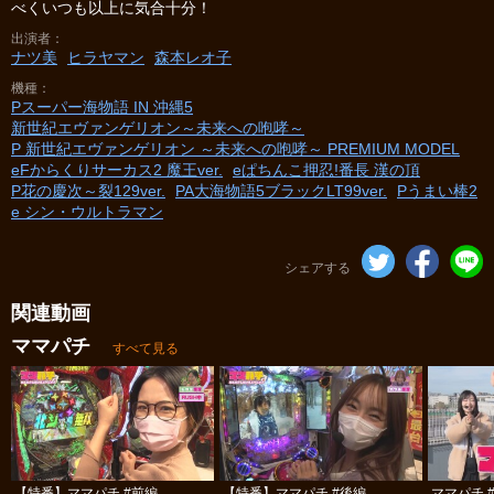
べくいつも以上に気合十分！
出演者
ナツ美
ヒラヤマン
森本レオ子
機種
Pスーパー海物語 IN 沖縄5
新世紀エヴァンゲリオン～未来への咆哮～
P 新世紀エヴァンゲリオン ～未来への咆哮～ PREMIUM MODEL
eFからくりサーカス2 魔王ver.
eぱちんこ押忍!番長 漢の頂
P花の慶次～裂129ver.
PA大海物語5ブラックLT99ver.
Pうまい棒2
e シン・ウルトラマン
シェアする
関連動画
ママパチ
すべて見る
【特番】ママパチ #前編
【特番】ママパチ #後編
ママパチ #