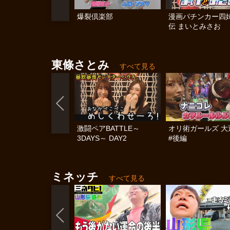
爆裂倶楽部
漫画パチンカー四
伝 まいとみさお
東條さとみ
すべて見る
激闘ペアBATTLE～
オリ術ガールズ 大
3DAYS～ DAY2
#後編
ミネッチ
すべて見る