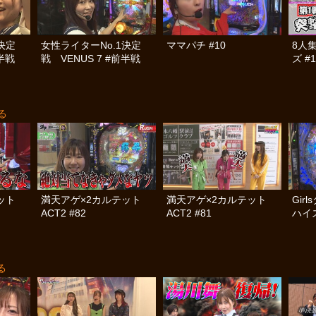
決定
女性ライターNo.1決定
ママパチ #10
8人
後半戦
戦 VENUS 7 #前半戦
ズ #1
る
テット
満天アゲ×2カルテット
満天アゲ×2カルテット
Gir
ACT2 #82
ACT2 #81
ハイス
る