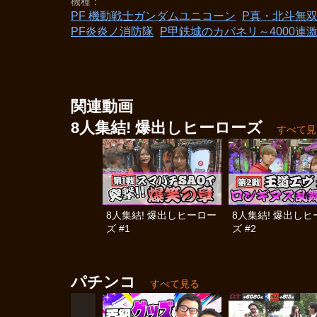
機種
PF 機動戦士ガンダムユニコーン
P真・北斗無双
PF炎炎ノ消防隊
P甲鉄城のカバネリ～4000連激v
関連動画
8人集結! 爆出しヒーローズ
すべて見
8人集結! 爆出しヒーロー
8人集結! 爆出しヒ
ズ #1
ズ #2
パチンコ
すべて見る