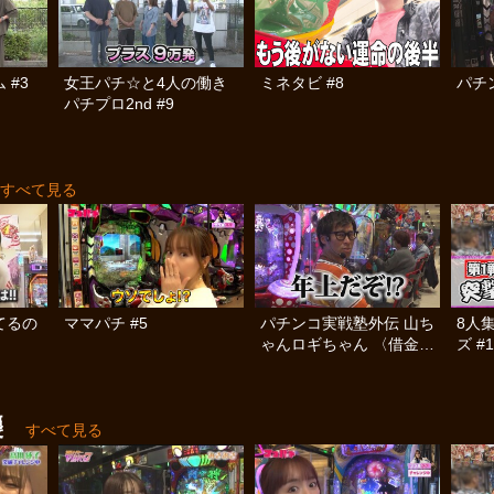
 #3
女王パチ☆と4人の働き
ミネタビ #8
パチン
パチプロ2nd #9
すべて見る
てるの
ママパチ #5
パチンコ実戦塾外伝 山ち
8人
ゃんロギちゃん 〈借金返
ズ #1
済弾球録〉 #19
襲
すべて見る