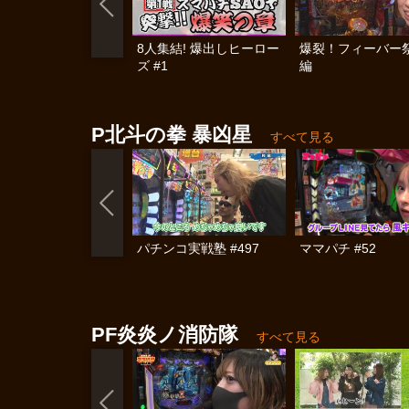
8人集結! 爆出しヒーロー
爆裂！フィーバー祭
ズ #1
編
P北斗の拳 暴凶星
すべて見る
パチンコ実戦塾 #497
ママパチ #52
PF炎炎ノ消防隊
すべて見る