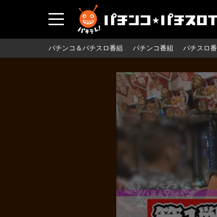
パチンコ＆パチスロ番組
パチンコ番組
パチスロ番