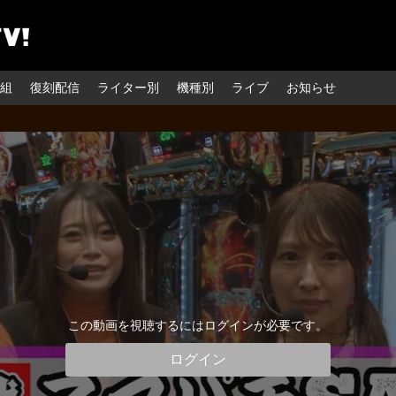
組
復刻配信
ライター別
機種別
ライブ
お知らせ
この動画を視聴するにはログインが必要です。
ログイン