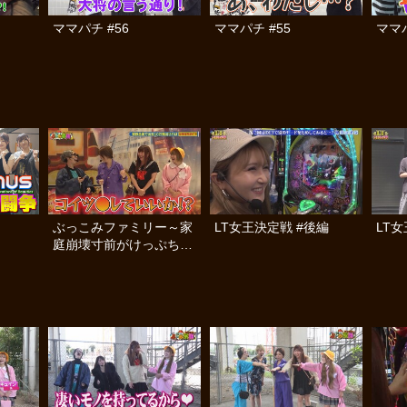
ママパチ #56
ママパチ #55
ママパ
ぶっこみファミリー～家
LT女王決定戦 #後編
LT
庭崩壊寸前がけっぷちSP
～