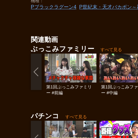
機種
Pブラックラグーン4
P世紀末・天才バカボン～神
関連動画
ぶっこみファミリー
すべて見る
第1回ぶっこみファミリ
第1回ぶっこみフ
ー #前編
ー #中編
パチンコ
すべて見る