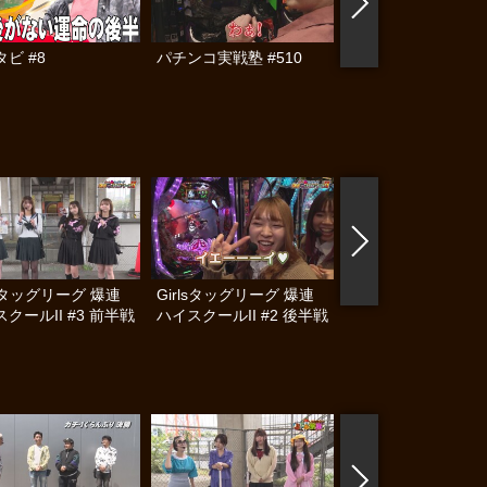
ビ #8
パチンコ実戦塾 #510
パチンコ実戦塾外伝
ゃんロギちゃん 〈
済弾球録〉 #112
lsタッグリーグ 爆連
Girlsタッグリーグ 爆連
Girlsタッグリーグ 
クールII #3 前半戦
ハイスクールII #2 後半戦
ハイスクールII #2