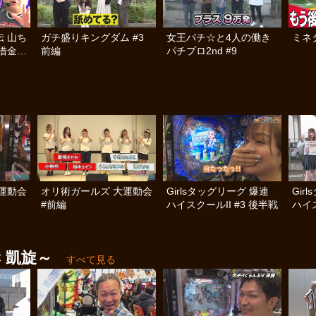
 山ち
ガチ盛りキングダム #3
女王パチ☆と4人の働き
ミネタ
借金返
前編
パチプロ2nd #9
運動会
オリ術ガールズ 大運動会
Girlsタッグリーグ 爆連
Gir
#前編
ハイスクールII #3 後半戦
ハイス
 凱旋～
すべて見る