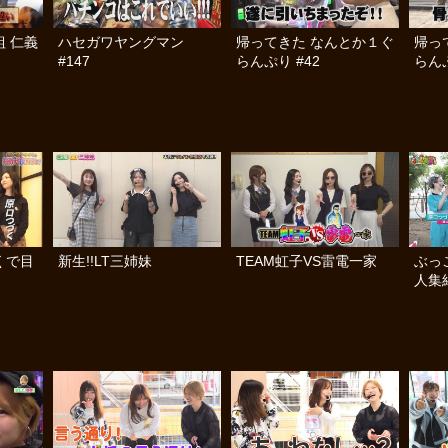
組 仁義
ハセガワヤングマン
帰ってきた なんとか１ぐ
帰っ
#147
らんぷり #42
らんぷ
くで目
新生!!LT三姉妹
TEAM虹子VS雷電一家
ぶっ
人集