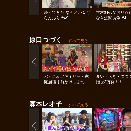
帰ってきた なんとか１ぐ
大木組vsかおり☆
らんぷり #49
なき派閥抗争 #4
原口つづく
すべて見る
ぶっこみファミリー～家
まい・らぎ・つづ
庭崩壊寸前がけっぷちSP
指せ3万発！！
～
森本レオ子
すべて見る