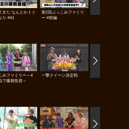
てきた なんとか１ぐ
第2回ぶっこみファミリ
第2回ぶっこみファ
り #41
ー #前編
ー #後編
こみファミリー～4
一撃クイーン決定戦
乙女戦隊3000ジャ
結で爆裂投資～