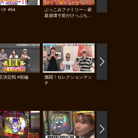
チ #54
ぶっこみファミリー～家
ママパチ #53
庭崩壊寸前がけっぷちSP
～
女王決定戦 #前編
激闘！セレクションマッ
メガモリダービー～
チ
馬に乗って罰ゲーム
～