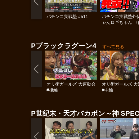
パチンコ実戦塾 #511
パチンコ実戦塾外伝
ゃんロギちゃん 〈
済弾球録〉 #113
Pブラックラグーン4
すべて見る
オリ術ガールズ 大運動会
オリ術ガールズ 大
#後編
#中編
P世紀末・天才バカボン～神 SPEC