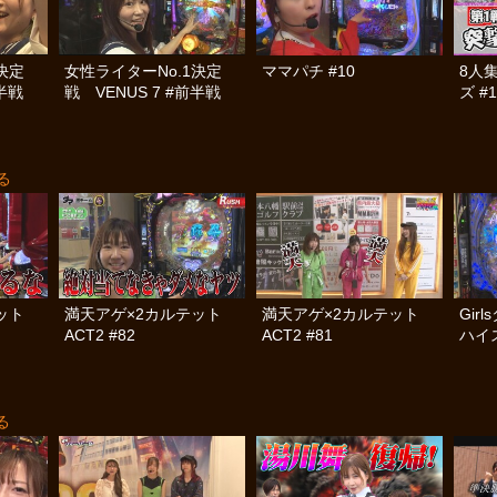
決定
女性ライターNo.1決定
ママパチ #10
8人
後半戦
戦 VENUS 7 #前半戦
ズ #1
る
テット
満天アゲ×2カルテット
満天アゲ×2カルテット
Gir
ACT2 #82
ACT2 #81
ハイス
る