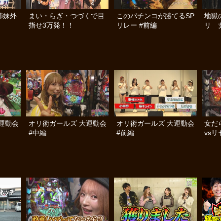
姉妹外
まい・らぎ・つづくで目
このパチンコが勝てるSP
地獄
指せ3万発！！
リレー #前編
リ 
運動会
オリ術ガールズ 大運動会
オリ術ガールズ 大運動会
女だ
#中編
#前編
vsリ
編