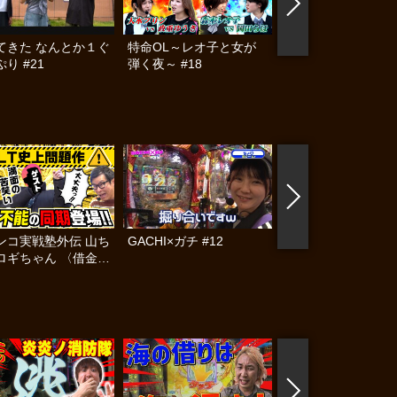
てきた なんとか１ぐ
特命OL～レオ子と女が
ハセガワヤングマン
り #21
弾く夜～ #18
#125
ンコ実戦塾外伝 山ち
GACHI×ガチ #12
GACHI×ガチ #11
ロギちゃん 〈借金返
録〉 #95