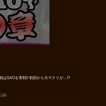
AOを実戦!! 初回から大マクリが…!?
つみ