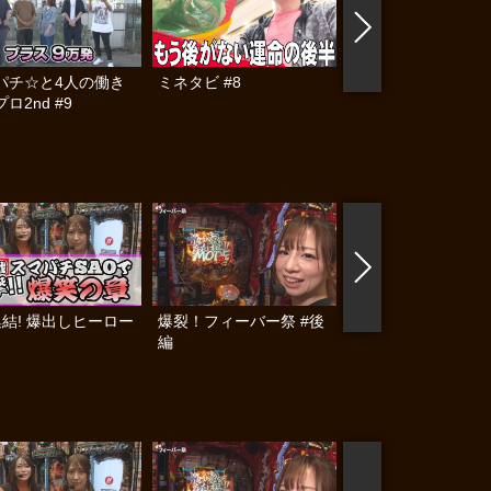
パチ☆と4人の働き
ミネタビ #8
パチンコ実戦塾 #51
ロ2nd #9
集結! 爆出しヒーロー
爆裂！フィーバー祭 #後
爆裂！フィーバー祭
編
編