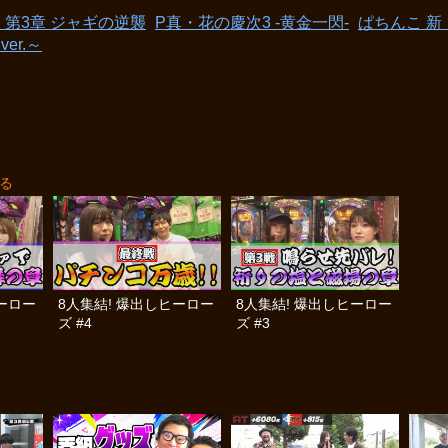
 第3章 ジャギの逆襲
P真・花の慶次3 ‐黄金一閃‐
ぱちんこ 新
er.～
る
ーロー
8人集結! 爆出しヒーロー
8人集結! 爆出しヒーロー
ズ #4
ズ #3