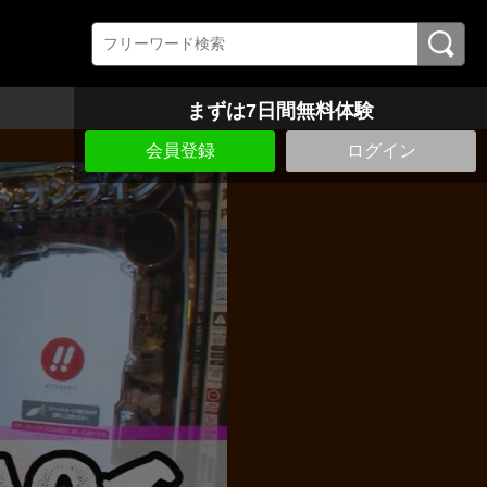
まずは7日間無料体験
会員登録
ログイン