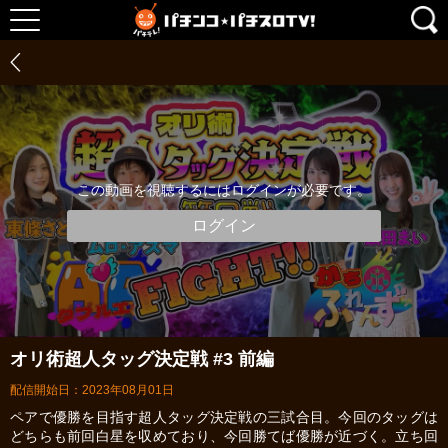
この動画を視聴するにはログインが必要です。
ログイン
オリ術超人タッグ決定戦 #3 前編
配信開始日：2023年08月01日
ペアで優勝を目指す超人タッグ決定戦の三試合目。今回のタッグは
どちらも前回白星を収めており、今回勝てば優勝が近づく。立ち回