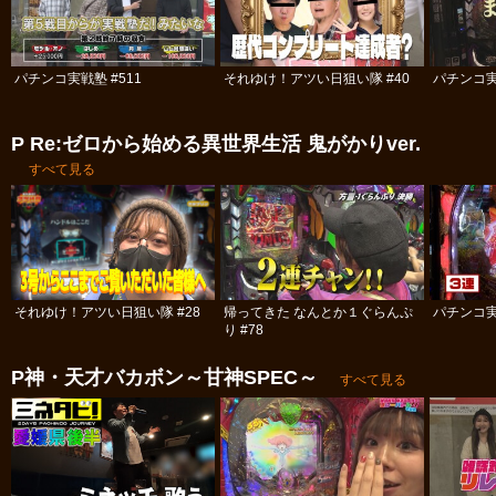
パチンコ実戦塾 #511
それゆけ！アツい日狙い隊 #40
パチンコ実
P Re:ゼロから始める異世界生活 鬼がかりver.
すべて見る
それゆけ！アツい日狙い隊 #28
帰ってきた なんとか１ぐらんぷ
パチンコ実
り #78
P神・天才バカボン～甘神SPEC～
すべて見る