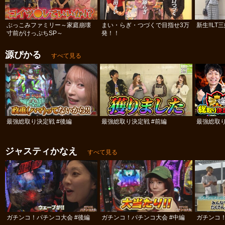
ぶっこみファミリー～家庭崩壊
まい・らぎ・つづくで目指せ3万
新生!!LT
寸前がけっぷちSP～
発！！
源ぴかる
すべて見る
最強総取り決定戦 #後編
最強総取り決定戦 #前編
最強総取
ジャスティかなえ
すべて見る
ガチンコ！パチンコ大会 #後編
ガチンコ！パチンコ大会 #中編
ガチンコ！