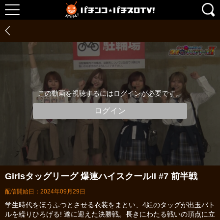
この動画を視聴するにはログインが必要です。
ログイン
Girlsタッグリーグ 爆連ハイスクールII #7 前半戦
配信開始日：2024年09月29日
学生時代をほうふつとさせる衣装をまとい、4組のタッグが出玉バト
ルを繰りひろげる! 遂に迎えた決勝戦。長きにわたる戦いの頂点に立