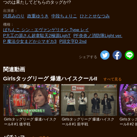
つのは果たしてどちらのタッグか!?
出演者
河原みのり
政重ゆうき
中段ちぇりこ
ひととせなつみ
機種
ぱちんこ シン・エヴァンゲリオン Type レイ
P大工の源さん超韋駄天2極源LighT
PF炎炎ノ消防隊Light ver.
P 魔法少女まどか☆マギカ3
P頭文字D 2nd
シェアする
関連動画
Girlsタッグリーグ 爆連ハイスクールII
すべて見る
Girlsタッグリーグ 爆連ハイスク
Girlsタッグリーグ 爆連ハイスク
Girls
ールII #1 後半戦
ールII #1 前半戦
ールII