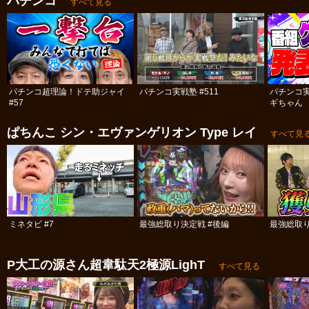
パチンコ
すべて見る
パチンコ超理論！ドテ助ジャイ
パチンコ実戦塾 #511
パチンコ
#57
ギちゃん 
#113
ぱちんこ シン・エヴァンゲリオン Type レイ
すべて見
ミネタビ #7
最強総取り決定戦 #後編
最強総取り
P大工の源さん超韋駄天2極源LighT
すべて見る