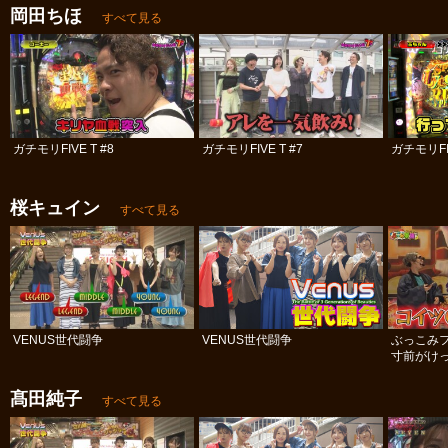
岡田ちほ
すべて見る
ガチモリFIVE T #8
ガチモリFIVE T #7
ガチモリFIV
桜キュイン
すべて見る
VENUS世代闘争
VENUS世代闘争
ぶっこみ
寸前がけっ
髙田純子
すべて見る