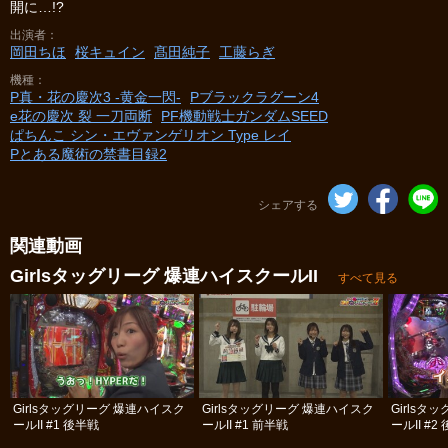
開に…!?
出演者
岡田ちほ
桜キュイン
髙田純子
工藤らぎ
機種
P真・花の慶次3 ‐黄金一閃‐
Pブラックラグーン4
e花の慶次 裂 一刀両断
PF機動戦士ガンダムSEED
ぱちんこ シン・エヴァンゲリオン Type レイ
Pとある魔術の禁書目録2
シェアする
関連動画
Girlsタッグリーグ 爆連ハイスクールII
すべて見る
Girlsタッグリーグ 爆連ハイスク
Girlsタッグリーグ 爆連ハイスク
Girls
ールII #1 後半戦
ールII #1 前半戦
ールII