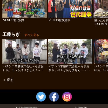
VENUS世代闘争
VENUS世代闘争
勝ったら賞
ンSEVEN
工藤らぎ
すべて見る
パチンコ常勝株式会社～らぎお
パチンコ常勝株式会社～らぎお
パチンコ
社長、出玉が足りません！～
社長、出玉が足りません！～
社長、出
#12
#11
#10
＜ 戻る