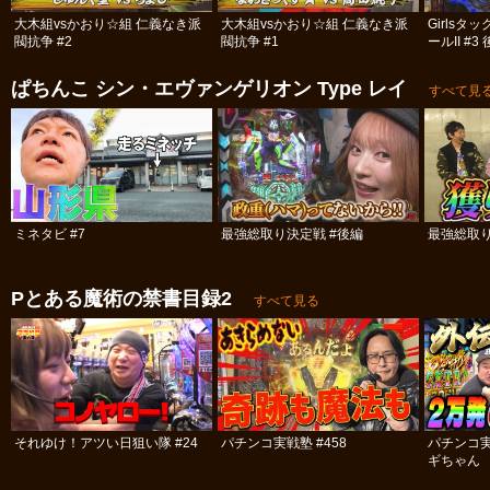
大木組vsかおり☆組 仁義なき派
大木組vsかおり☆組 仁義なき派
Girls
閥抗争 #2
閥抗争 #1
ールII #3
ぱちんこ シン・エヴァンゲリオン Type レイ
すべて見
ミネタビ #7
最強総取り決定戦 #後編
最強総取り
Pとある魔術の禁書目録2
すべて見る
それゆけ！アツい日狙い隊 #24
パチンコ実戦塾 #458
パチンコ
ギちゃん 
#52