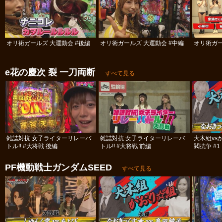
オリ術ガールズ 大運動会 #後編
オリ術ガールズ 大運動会 #中編
オリ術ガー
e花の慶次 裂 一刀両断
すべて見る
雑誌対抗 女子ライターリレーバ
雑誌対抗 女子ライターリレーバ
大木組vs
トル!! #大将戦 後編
トル!! #大将戦 前編
閥抗争 #1
PF機動戦士ガンダムSEED
すべて見る