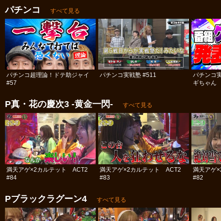
パチンコ
すべて見る
パチンコ超理論！ドテ助ジャイ
パチンコ実戦塾 #511
パチンコ
#57
ギちゃん 
#113
P真・花の慶次3 ‐黄金一閃‐
すべて見る
満天アゲ×2カルテット ACT2
満天アゲ×2カルテット ACT2
満天アゲ×
#84
#83
#82
Pブラックラグーン4
すべて見る