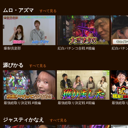
ムロ・アズマ
すべて見る
爆裂倶楽部
紅白パチンコ合戦 #後編
紅白パチン
源ぴかる
すべて見る
最強総取り決定戦 #後編
最強総取り決定戦 #前編
最強総取
ジャスティかなえ
すべて見る