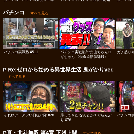
パチンコ
すべて見る
パチンコ実戦塾 #511
パチンコ実戦塾外伝 山ちゃんロ
ガチ盛りキ
ギちゃん 〈借金返済弾球録〉
#113
P Re:ゼロから始める異世界生活 鬼がかりver.
すべて見る
それゆけ！アツい日狙い隊 #28
帰ってきた なんとか１ぐらんぷ
パチンコ実
り #78
P真・北斗無双 第4章 下剋上闘
すべて見る