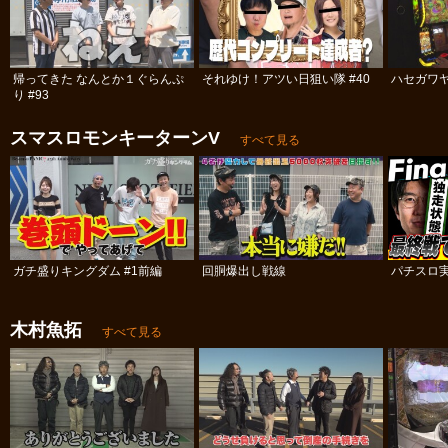
帰ってきた なんとか１ぐらんぷ
それゆけ！アツい日狙い隊 #40
ハセガワヤ
り #93
スマスロモンキーターンV
すべて見る
ガチ盛りキングダム #1前編
回胴爆出し戦線
パチスロ実
木村魚拓
すべて見る