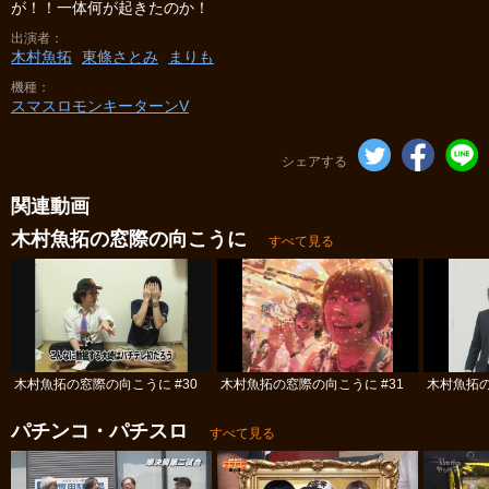
が！！一体何が起きたのか！
出演者
木村魚拓
東條さとみ
まりも
機種
スマスロモンキーターンV
シェアする
関連動画
木村魚拓の窓際の向こうに
すべて見る
木村魚拓の窓際の向こうに #30
木村魚拓の窓際の向こうに #31
木村魚拓の
パチンコ・パチスロ
すべて見る