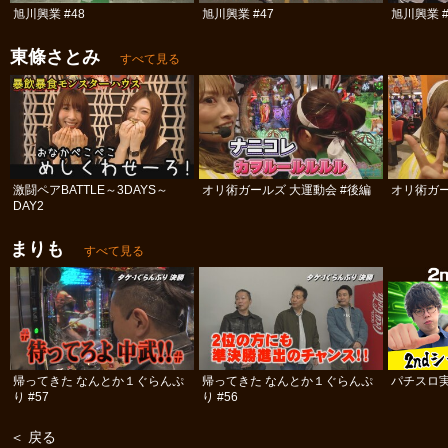
旭川興業 #48
旭川興業 #47
旭川興業 #
東條さとみ
すべて見る
激闘ペアBATTLE～3DAYS～
オリ術ガールズ 大運動会 #後編
オリ術ガー
DAY2
まりも
すべて見る
帰ってきた なんとか１ぐらんぷ
帰ってきた なんとか１ぐらんぷ
パチスロ実
り #57
り #56
＜ 戻る