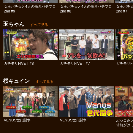
女王パチ☆と4人の働きパチプロ
女王パチ☆と4人の働きパチプロ
女王パチ
2nd #9
2nd #8
2nd #7
玉ちゃん
すべて見る
ガチモリFIVE T #8
ガチモリFIVE T #7
ガチモリFIV
桜キュイン
すべて見る
VENUS世代闘争
VENUS世代闘争
ぶっこみ
寸前がけっ