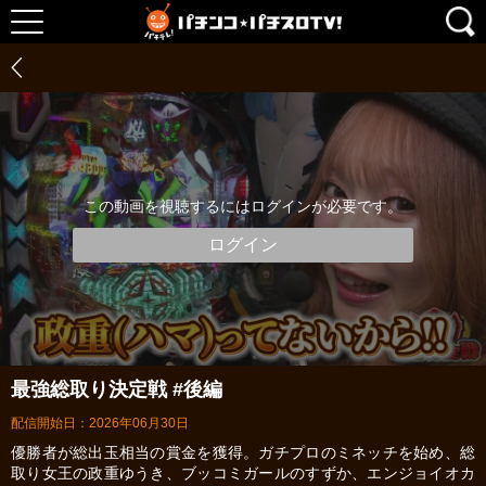
この動画を視聴するにはログインが必要です。
ログイン
最強総取り決定戦 #後編
配信開始日：2026年06月30日
優勝者が総出玉相当の賞金を獲得。ガチプロのミネッチを始め、総
取り女王の政重ゆうき、ブッコミガールのすずか、エンジョイオカ