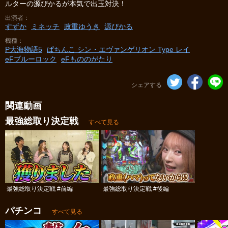
ルターの源ぴかるが本気で出玉対決！
出演者
すずか
ミネッチ
政重ゆうき
源ぴかる
機種
P大海物語5
ぱちんこ シン・エヴァンゲリオン Type レイ
eFブルーロック
eFもののがたり
シェアする
関連動画
最強総取り決定戦
すべて見る
最強総取り決定戦 #前編
最強総取り決定戦 #後編
パチンコ
すべて見る