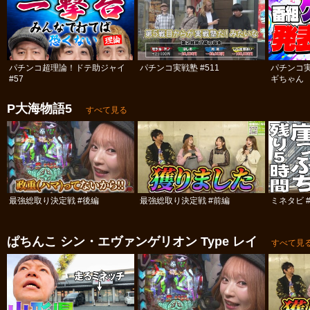
パチンコ超理論！ドテ助ジャイ
パチンコ実戦塾 #511
パチンコ
#57
ギちゃん 
#113
P大海物語5
すべて見る
最強総取り決定戦 #後編
最強総取り決定戦 #前編
ミネタビ #
ぱちんこ シン・エヴァンゲリオン Type レイ
すべて見