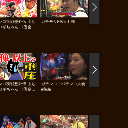
ンコ実戦塾外伝 山ち
ガチモリFIVE T #8
ママパチ #58
ロギちゃん 〈借金返
録〉 #112
ンコ実戦塾外伝 山ち
ガチンコ！パチンコ大会
女王パチ☆と4人の
ロギちゃん 〈借金返
#後編
パチプロ #6
録〉 #55