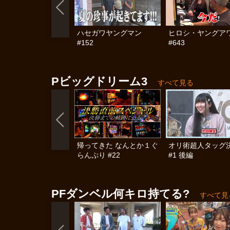
ハセガワヤングマン
ヒロシ・ヤングア
#152
#643
Pビッグドリーム3
すべて見る
帰ってきた なんとか１ぐ
オリ術超人タッグ
らんぷり #22
#1 後編
PFダンベル何キロ持てる?
すべて見