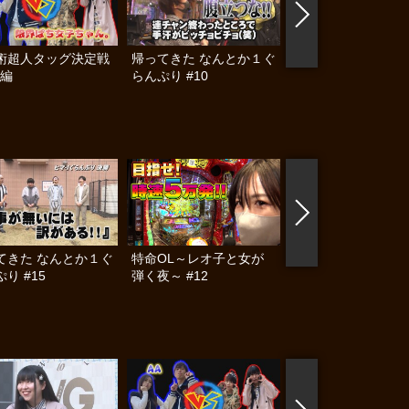
術超人タッグ決定戦
帰ってきた なんとか１ぐ
帰ってきた なんと
前編
らんぷり #10
らんぷり #9
てきた なんとか１ぐ
特命OL～レオ子と女が
帰ってきた なんと
り #15
弾く夜～ #12
らんぷり #14