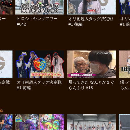
ワー
ヒロシ・ヤングアワー
オリ術超人タッグ決定戦
オリ
#642
#1 後編
#1 
決定戦
オリ術超人タッグ決定戦
帰ってきた なんとか１ぐ
帰っ
#1 前編
らんぷり #16
らんぷ
る