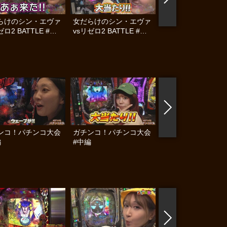
らけのシン・エヴァ
女だらけのシン・エヴァ
女だらけのシン・エ
ゼロ2 BATTLE #後
vsリゼロ2 BATTLE #中
vsリゼロ2 BATTLE
編
編
ンコ！パチンコ大会
ガチンコ！パチンコ大会
シン・エヴァvsエ
編
#中編
哮 暴走出玉BATTLE