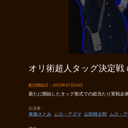
オリ術超人タッグ決定戦 #
配信開始日：2023年07月04日
新たに開始したタッグ形式での総当たり実戦企
出演者
東條さとみ
ムロ・アズマ
山田桃太郎
ムロ・ア