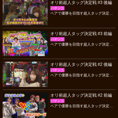
オリ術超人タッグ決定戦 #3 後編
パチンコ
ペアで優勝を目指す超人タッグ決定戦の三試合目。今回のタッグはどちらも前回白星を収めており、今回勝てば優勝が近づく。立ち回りを駆使し勝利を呼び込むのはどちらだ！？
オリ術超人タッグ決定戦 #3 前編
パチンコ
ペアで優勝を目指す超人タッグ決定戦の三試合目。今回のタッグはどちらも前回白星を収めており、今回勝てば優勝が近づく。立ち回りを駆使し勝利を呼び込むのはどちらだ！？
オリ術超人タッグ決定戦 #2 後編
パチンコ
ペアで優勝を目指す超人タッグ決定戦の二試合目。女性だけのマッチアップとなる本戦は、爆裂マシンを好む演者が終結。激荒展開が必至となるバトルを制するのはどちらだ！？
オリ術超人タッグ決定戦 #2 前編
パチンコ
ペアで優勝を目指す超人タッグ決定戦の二試合目。女性だけのマッチアップとなる本戦は、爆裂マシンを好む演者が終結。激荒展開が必至となるバトルを制するのはどちらだ！？