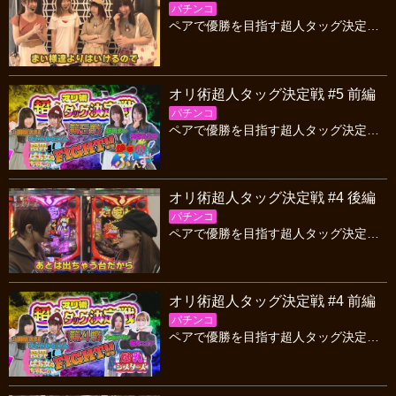
パチンコ
ペアで優勝を目指す超人タッグ決定戦の五試合目。今回の組み合わせは、両チームとも1勝1敗とまだ優勝の目がある注目の一戦。条件は厳しいが、果たして勝負の行方は…！？
オリ術超人タッグ決定戦 #5 前編
パチンコ
ペアで優勝を目指す超人タッグ決定戦の五試合目。今回の組み合わせは、両チームとも1勝1敗とまだ優勝の目がある注目の一戦。条件は厳しいが、果たして勝負の行方は…！？
オリ術超人タッグ決定戦 #4 後編
パチンコ
ペアで優勝を目指す超人タッグ決定戦の四試合目。前回敗北してしまい崖っぷちのタッグ同士の試合。トップの差玉もあるため白星だけではなく内容にもごだわっていきたい。
オリ術超人タッグ決定戦 #4 前編
パチンコ
ペアで優勝を目指す超人タッグ決定戦の四試合目。前回敗北してしまい崖っぷちのタッグ同士の試合。トップの差玉もあるため白星だけではなく内容にもごだわっていきたい。