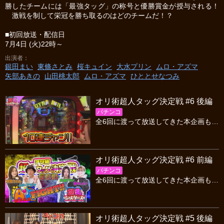
勝したチームには「最強タッグ」の称号と優勝賞金が授与される！
激戦を制して栄冠を勝ち取るのはどのチームだ！？
■初回放送・配信日
7月4日 (火)22時
～
出演者
銀田まい
東條さとみ
桜キュイン
大水プリン
ムロ・アズマ
矢部あきの
山田桃太郎
ムロ・アズマ
ひととせなつみ
オリ術超人タッグ決定戦 #6 後編
パチンコ
全6回に渡って放送してきた本企画も今回で最終戦。すでに「ほぼ」優勝が確定している2人が迎え撃つのは優勝の可能性が消滅した女性タッグ。特別賞狙いの争いが勃発！？
オリ術超人タッグ決定戦 #6 前編
パチンコ
全6回に渡って放送してきた本企画も今回で最終戦。すでに「ほぼ」優勝が確定している2人が迎え撃つのは優勝の可能性が消滅した女性タッグ。特別賞狙いの争いが勃発！？
オリ術超人タッグ決定戦 #5 後編