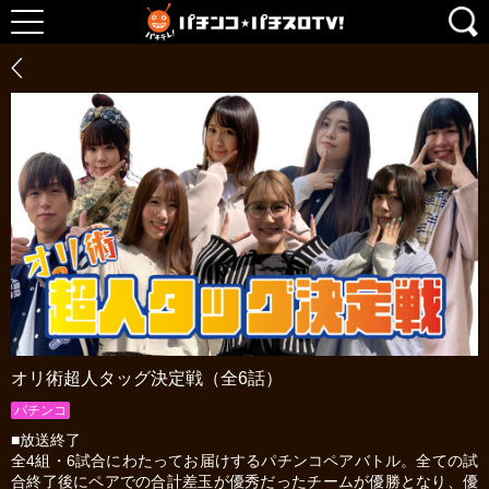
オリ術超人タッグ決定戦（全6話）
パチンコ
■放送終了
全4組・6試合にわたってお届けするパチンコペアバトル。全ての試
合終了後にペアでの合計差玉が優秀だったチームが優勝となり、優