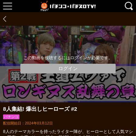
この動画を視聴するにはログインが必要です。
ログイン
8人集結! 爆出しヒーローズ #2
パチンコ
配信開始日：2024年03月12日
8人のテーマカラーを持ったライター陣が、ヒーローとして人気マシ