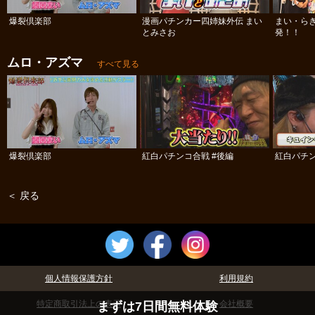
爆裂倶楽部
漫画パチンカー四姉妹外伝 まい
まい・ら
とみさお
発！！
ムロ・アズマ
すべて見る
爆裂倶楽部
紅白パチンコ合戦 #後編
紅白パチン
＜ 戻る
個人情報保護方針
利用規約
特定商取引法上の表示
会社概要
まずは7日間無料体験