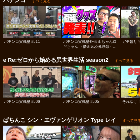
パチンコ
すべて見る
パチンコ実戦塾 #511
パチンコ実戦塾外伝 山ちゃんロ
ガチ盛りキ
ギちゃん 〈借金返済弾球録〉
#113
e Re:ゼロから始める異世界生活 season2
すべて見る
パチンコ実戦塾 #506
パチンコ実戦塾 #505
それゆけ！
ぱちんこ シン・エヴァンゲリオン Type レイ
すべて見