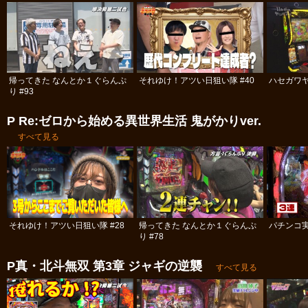
帰ってきた なんとか１ぐらんぷ
それゆけ！アツい日狙い隊 #40
ハセガワヤ
り #93
P Re:ゼロから始める異世界生活 鬼がかりver.
すべて見る
それゆけ！アツい日狙い隊 #28
帰ってきた なんとか１ぐらんぷ
パチンコ実
り #78
P真・北斗無双 第3章 ジャギの逆襲
すべて見る