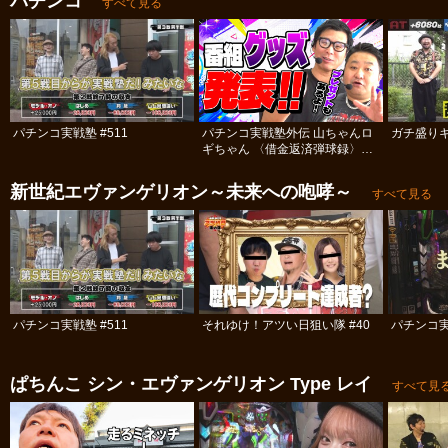
パチンコ
すべて見る
パチンコ実戦塾 #511
パチンコ実戦塾外伝 山ちゃんロ
ガチ盛りキ
ギちゃん 〈借金返済弾球録〉
#113
新世紀エヴァンゲリオン～未来への咆哮～
すべて見る
パチンコ実戦塾 #511
それゆけ！アツい日狙い隊 #40
パチンコ実
ぱちんこ シン・エヴァンゲリオン Type レイ
すべて見