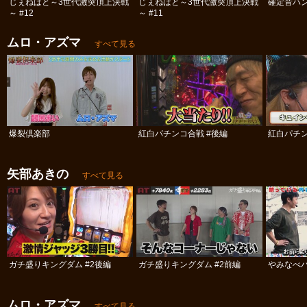
じぇねばと～3世代激突頂上決戦
じぇねばと～3世代激突頂上決戦
確定音ハ
～ #12
～ #11
ムロ・アズマ
すべて見る
爆裂倶楽部
紅白パチンコ合戦 #後編
紅白パチン
矢部あきの
すべて見る
ガチ盛りキングダム #2後編
ガチ盛りキングダム #2前編
やみなべ
ムロ・アズマ
すべて見る