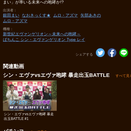
まい」が率いる未来への咆哮か!?
出演者
銀田まい
なおきっくす★
ムロ・アズマ
矢部あきの
ムロ・アズマ
機種
新世紀エヴァンゲリオン～未来への咆哮～
ぱちんこ シン・エヴァンゲリオン Type レイ
シェアする
関連動画
シン・エヴァvsエヴァ咆哮 暴走出玉BATTLE
すべて見
シン・エヴァvsエヴァ咆哮 暴走
出玉BATTLE #1