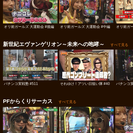
オリ術ガールズ 大運動会 #後編
オリ術ガールズ 大運動会 #中編
オリ術ガー
新世紀エヴァンゲリオン～未来への咆哮～
すべて見る
パチンコ実戦塾 #511
それゆけ！アツい日狙い隊 #40
パチンコ実
PFからくりサーカス
すべて見る