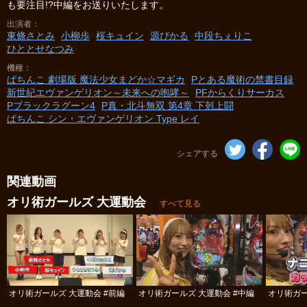
も要注目!?中編をお送りいたします。
出演者
東條さとみ
小柳歩
桜キュイン
源ぴかる
中段ちぇりこ
ひととせなつみ
機種
ぱちんこ 劇場版 魔法少女まどか☆マギカ
Pとある魔術の禁書目録
新世紀エヴァンゲリオン～未来への咆哮～
PFからくりサーカス
Pブラックラグーン4
P真・北斗無双 第4章 下剋上闘
ぱちんこ シン・エヴァンゲリオン Type レイ
シェアする
関連動画
オリ術ガールズ 大運動会
すべて見る
オリ術ガールズ 大運動会 #前編
オリ術ガールズ 大運動会 #中編
オリ術ガー