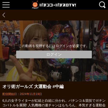
この動画を視聴するにはログインが必要です。
ログイン
オリ術ガールズ 大運動会 #中編
配信開始日：2024年11月19日
6人の女子ライターが紅組と白組に分かれ、パチンコ＆競技でガチン
コバトルを展開! 人気機種の連チャンはもちろん、本気すぎる運動会