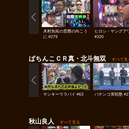
木村魚拓の窓際の向こう
ヒロシ・ヤングア
に #279
#320
ぱちんこＣＲ真・北斗無双
すべて見
ヤンキーララバイ #63
パチンコ実戦塾 #2
秋山良人
すべて見る