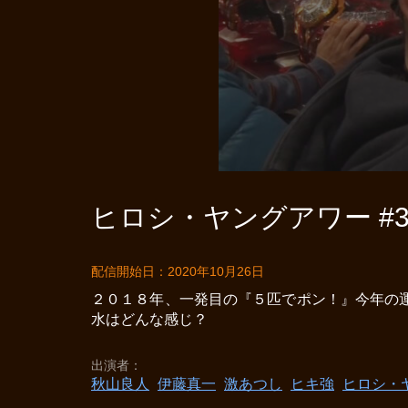
ヒロシ・ヤングアワー #3
配信開始日：2020年10月26日
２０１８年、一発目の『５匹でポン！』今年の
水はどんな感じ？
出演者
秋山良人
伊藤真一
激あつし
ヒキ強
ヒロシ・