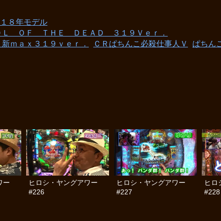
１８年モデル
ＯＬ ＯＦ ＴＨＥ ＤＥＡＤ ３１９Ｖｅｒ．
 新ｍａｘ３１９ｖｅｒ．
ＣＲぱちんこ必殺仕事人Ｖ
ぱちん
ワー
ヒロシ・ヤングアワー
ヒロシ・ヤングアワー
ヒロ
#226
#227
#228