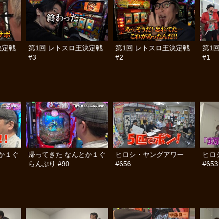
決定戦
第1回 レトスロ王決定戦
第1回 レトスロ王決定戦
第1
#3
#2
#1
か１ぐ
帰ってきた なんとか１ぐ
ヒロシ・ヤングアワー
ヒロ
らんぷり #90
#656
#653