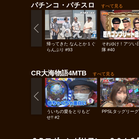
パチンコ・パチスロ
すべて見る
帰ってきた なんとか１ぐ
それゆけ！アツい
らんぷり #93
隊 #40
CR大海物語4MTB
すべて見る
ういちの愛をとりもど
PPSLタッグリーグ 
せ!! #2