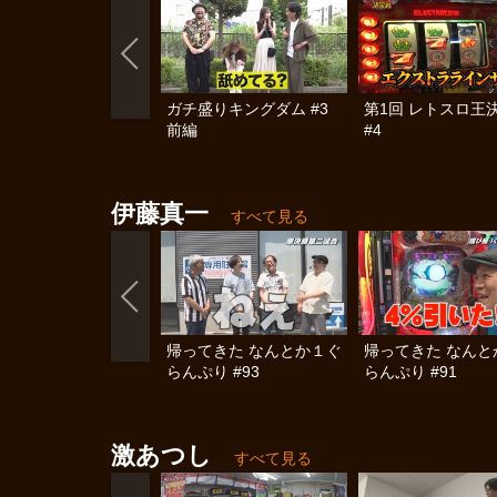
ガチ盛りキングダム #3
第1回 レトスロ王
前編
#4
伊藤真一
すべて見る
帰ってきた なんとか１ぐ
帰ってきた なんと
らんぷり #93
らんぷり #91
激あつし
すべて見る