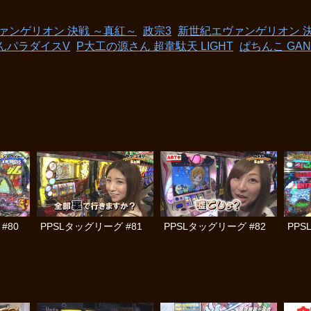
ァンゲリオン 決戦 ～真紅～
政宗3
新世紀エヴァンゲリオン 
んパラダイスV
P大工の源さん 超韋駄天 LIGHT
ぱちんこ GANT
#80
PPSLタッグリーグ #81
PPSLタッグリーグ #82
PPS