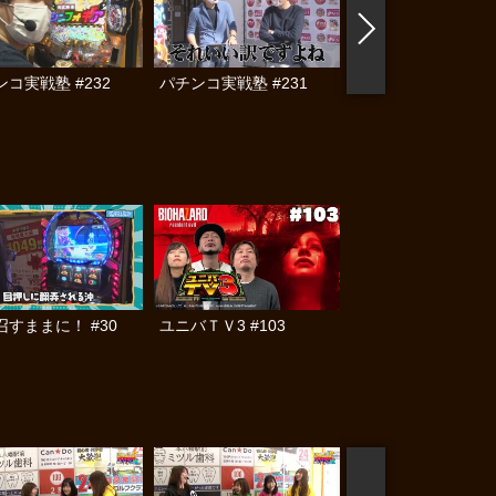
コ実戦塾 #232
パチンコ実戦塾 #231
ハセガワヤングマン 
召すままに！ #30
ユニバＴＶ3 #103