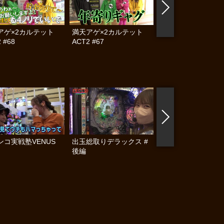
アゲ×2カルテット
満天アゲ×2カルテット
パチンコ実戦塾 #37
 #68
ACT2 #67
ンコ実戦塾VENUS
出玉総取りデラックス #
出玉総取りデラック
後編
中編