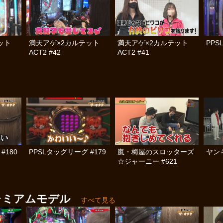
テット
満天アゲ×2カルテット
満天アゲ×2カルテット
PPS
ACT2 #42
ACT2 #41
#180
PPSLタッグリーグ #179
嵐・梅屋のスロッターズ
ヤン
☆ジャーニー #621
レミアムモデル
すべて見る