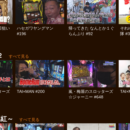
日狙い
ハセガワヤングマン
帰ってきた なんとか１ぐ
それ
#196
らんぷり #92
隊 #3
２
すべて見る
ターズ
TAI×MAN #200
嵐・梅屋のスロッターズ
TAI×
☆ジャーニー #648
真紅～
すべて見る