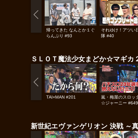
帰ってきた なんとか１ぐ
それゆけ！アツい
らんぷり #93
隊 #40
ＳＬＯＴ魔法少女まどか☆マギカ
TAI×MAN #201
嵐・梅屋のスロッ
☆ジャーニー #649
新世紀エヴァンゲリオン 決戦 ～