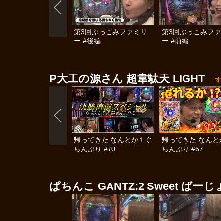
第3回ぶっこみファミリ
第3回ぶっこみフ
ー #後編
ー #前編
P大工の源さん 超韋駄天 LIGHT
帰ってきた なんとか１ぐ
帰ってきた なんと
らんぷり #70
らんぷり #67
ぱちんこ GANTZ:2 Sweet ばー