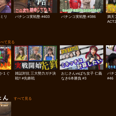
ァミリ
パチンコ実戦塾 #403
パチンコ実戦塾 #386
満天
ACT2
すべて見る
か１ぐ
雑誌対抗 三大勢力ガチ決
おじさんvsぱち女子 仁義
パチ
戦!! #先鋒戦
なき6本勝負 #3
#46
じょん
すべて見る