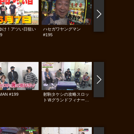
ゆけ！アツい日狙い
ハセガワヤングマン
帰ってきた なんと
9
#195
らんぷり #91
MAN #199
射駒タケシの攻略スロッ
ヤンキーララバイ #
トⅦグランドフィナー
レ!! 感謝の超特大号!! 前
編