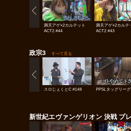
満天アゲ×2カルテット
満天アゲ×2カル
ACT2 #44
ACT2 #43
政宗3
すべて見る
スロじぇくとC #148
PPSLタッグリーグ 
新世紀エヴァンゲリオン 決戦 プ