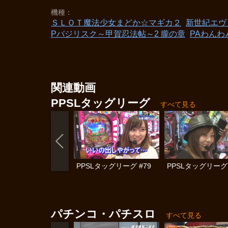
機種
ＳＬＯＴ魔法少女まどか☆マギカ２
新世紀エヴ
Pバジリスク～甲賀忍法帖～2 朧の章
PAわんわ
関連動画
PPSLタッグリーグ
すべて見る
PPSLタッグリーグ #79
PPSLタッグリーグ 
パチンコ・パチスロ
すべて見る