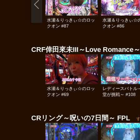
水瀬＆りっきぃ☆のロッ
水瀬＆りっきぃ☆
クオン #87
クオン #86
CRF倖田來未III～Love Romance
水瀬＆りっきぃ☆のロッ
レディースバトル
クオン #69
堂が挑戦～ #108
CRリング～呪いの7日間～ FPL