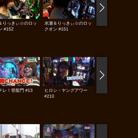
＆りっきぃ☆のロッ
水瀬＆りっきぃ☆のロッ
水瀬＆りっきぃ☆の
 #152
クオン #151
クオン #150
テレ！登龍門 #13
ヒロシ・ヤングアワー
PPSLタッグリーグ #
#210