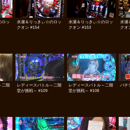
のロッ
水瀬＆りっきぃ☆のロッ
水瀬＆りっきぃ☆のロッ
水瀬
クオン #154
クオン #153
クオン
～二階
レディースバトル～二階
レディースバトル～二階
パチ
堂が挑戦～ #109
堂が挑戦～ #108