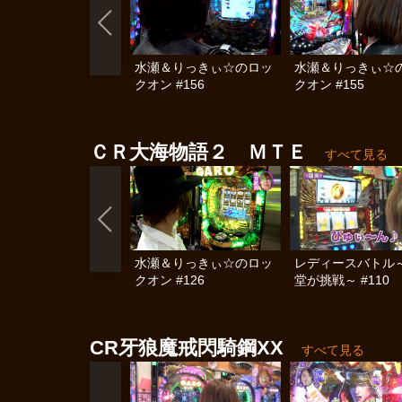
水瀬＆りっきぃ☆のロッ
水瀬＆りっきぃ☆
クオン #156
クオン #155
ＣＲ大海物語２ ＭＴＥ
すべて見る
水瀬＆りっきぃ☆のロッ
レディースバトル
クオン #126
堂が挑戦～ #110
CR牙狼魔戒閃騎鋼XX
すべて見る