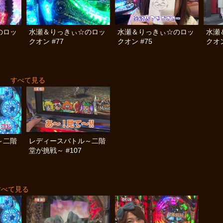
のロッ
水瀬＆りっきぃ☆のロッ
水瀬＆りっきぃ☆のロッ
水瀬
クオン #77
クオン #75
クオン
～
すべて見る
～二階
レディースバトル～二階
堂が挑戦～ #107
すべて見る