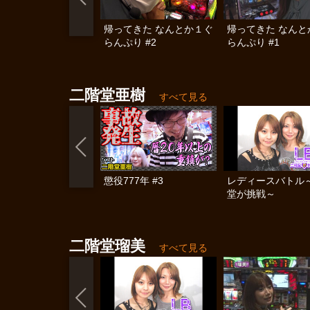
帰ってきた なんとか１ぐ
帰ってきた なんと
らんぷり #2
らんぷり #1
二階堂亜樹
すべて見る
懲役777年 #3
レディースバトル
堂が挑戦～
二階堂瑠美
すべて見る