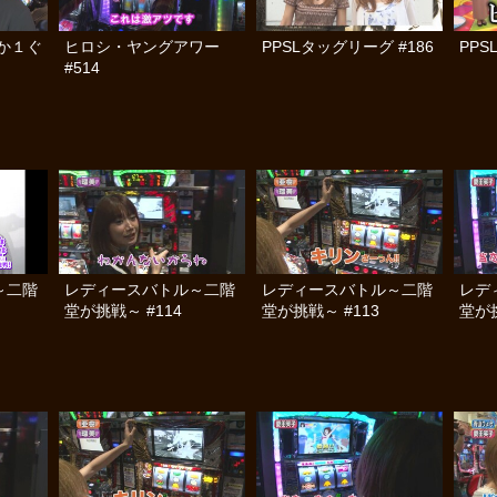
か１ぐ
ヒロシ・ヤングアワー
PPSLタッグリーグ #186
PPS
#514
～二階
レディースバトル～二階
レディースバトル～二階
レデ
堂が挑戦～ #114
堂が挑戦～ #113
堂が挑