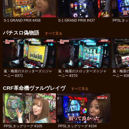
S-1 GRAND PRIX #458
S-1 GRAND PRIX #437
PPSLタッ
パチスロ偽物語
すべて見る
嵐・梅屋のスロッターズ☆ジャ
嵐・梅屋のスロッターズ☆ジャ
嵐・梅屋
ーニー #371
ーニー #370
ーニー #3
CRF革命機ヴァルヴレイヴ
すべて見る
PPSLタッグリーグ #105
PPSLタッグリーグ #104