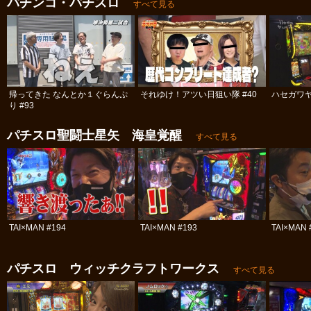
パチンコ・パチスロ
すべて見る
帰ってきた なんとか１ぐらんぷ
それゆけ！アツい日狙い隊 #40
ハセガワヤ
り #93
パチスロ聖闘士星矢 海皇覚醒
すべて見る
TAI×MAN #194
TAI×MAN #193
TAI×MAN 
パチスロ ウィッチクラフトワークス
すべて見る