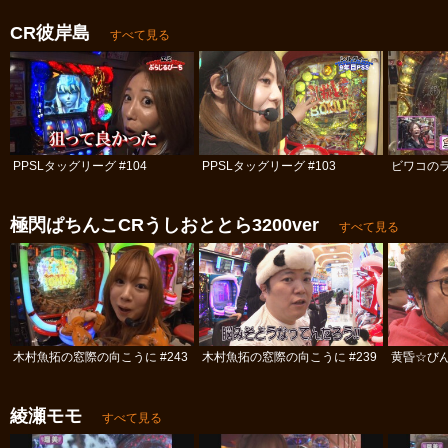
CR彼岸島
すべて見る
PPSLタッグリーグ #104
PPSLタッグリーグ #103
ビワコのラ
極閃ぱちんこCRうしおととら3200ver
すべて見る
木村魚拓の窓際の向こうに #243
木村魚拓の窓際の向こうに #239
黄昏☆びん
綾瀬モモ
すべて見る