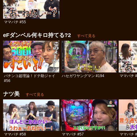
ママパチ #55
eFダンベル何キロ持てる?2
すべて見る
パチンコ超理論！ドテ助ジャイ
ハセガワヤングマン #194
ママパチ #
#56
ナツ美
すべて見る
ママパチ #58
ママパチ #57
ママパチ #