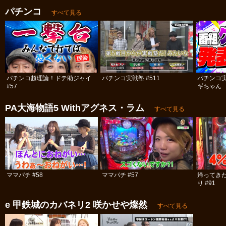
パチンコ
すべて見る
パチンコ超理論！ドテ助ジャイ
パチンコ実戦塾 #511
パチンコ
#57
ギちゃん 
#113
PA大海物語5 Withアグネス・ラム
すべて見る
ママパチ #58
ママパチ #57
帰ってき
り #91
e 甲鉄城のカバネリ2 咲かせや燦然
すべて見る