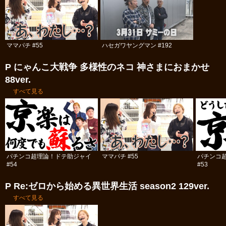
ママパチ #55
ハセガワヤングマン #192
P にゃんこ大戦争 多様性のネコ 神さまにおまかせ
88ver.
すべて見る
パチンコ超理論！ドテ助ジャイ
ママパチ #55
パチンコ
#54
#53
P Re:ゼロから始める異世界生活 season2 129ver.
すべて見る