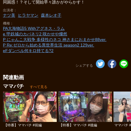
同困惑！？そして開始早々誰かがやらかす！
出演者
ナツ美
ヒラヤマン
森本レオ子
機種
PA大海物語5 Withアグネス・ラム
e 甲鉄城のカバネリ2 咲かせや燦然
P にゃんこ大戦争 多様性のネコ 神さまにおまかせ88ver.
P Re:ゼロから始める異世界生活 season2 129ver.
eFダンベル何キロ持てる?2
シェアする
関連動画
ママパチ
すべて見る
【特番】ママパチ #前編
【特番】ママパチ #後編
ママパチ #