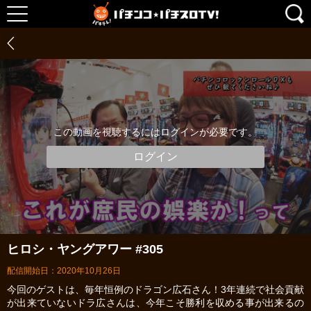
この動画を視聴するにはログインが必要です。
ログイン
ヒロシ・ヤングアワー #305
配信開始日：2020年10月26日
今回のゲストは、毎年恒例のドラゴン広石さん！3年連続で社会貢献
が出来ていないドラ広さんは、今年こそ勝利を収める事が出来るの