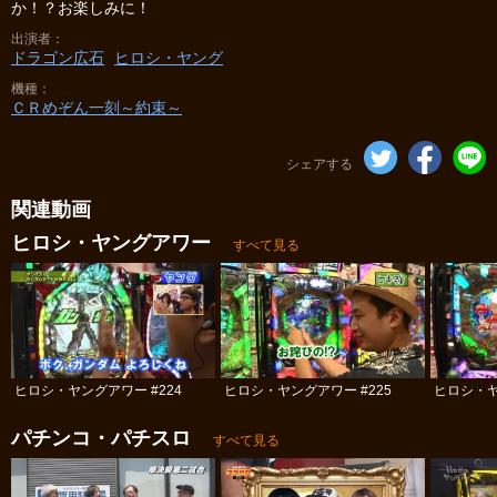
か！？お楽しみに！
出演者
ドラゴン広石
ヒロシ・ヤング
機種
ＣＲめぞん一刻～約束～
シェアする
関連動画
ヒロシ・ヤングアワー
すべて見る
ヒロシ・ヤングアワー #224
ヒロシ・ヤングアワー #225
ヒロシ・ヤ
パチンコ・パチスロ
すべて見る