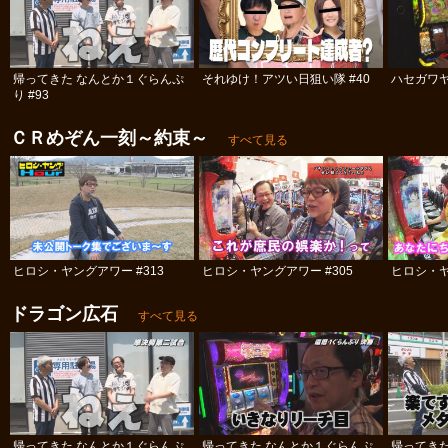
帰ってきた なんとか１ぐらんぷ
それゆけ！アツい日狙い隊 #40
ハセガワヤ
り #93
ＣＲめぞん一刻～約束～
すべて見る
ヒロシ・ヤングアワー #313
ヒロシ・ヤングアワー #305
ヒロシ・ヤ
ドラゴン広石
すべて見る
帰ってきた なんとか１ぐらんぷ
帰ってきた なんとか１ぐらんぷ
帰ってき