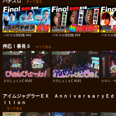
パチスロ
すべて見る
パチスロ実戦塾 #60
パチスロ実戦塾 #59
パチスロ実
押忍！番長３
すべて見る
スロじぇくとC #162
スロじぇくとC #161
ヒロシ・ヤ
アイムジャグラーＥＸ ＡｎｎｉｖｅｒｓａｒｙＥｄ
ｉｔｉｏｎ
すべて見る