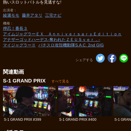
熱いスロットバトルを見逃すな!
出演者
綾瀬モモ
藤井アタリ
三宅ナビ
機種
押忍！番長３
アイムジャグラーＥＸ ＡｎｎｉｖｅｒｓａｒｙＥｄｉｔｉｏｎ
アナザーゴッドハーデス-奪われたＺＥＵＳｖｅｒ．-
マイジャグラーⅡ
パチスロ攻殻機動隊S.A.C. 2nd GIG
シェアする
関連動画
S-1 GRAND PRIX
すべて見る
S-1 GRAND PRIX #399
S-1 GRAND PRIX #400
S-1 GRAN