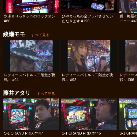
水瀬＆りっきぃ☆のロックオン
ひやまっちの全ツッパさせてい
嵐・梅屋
#80
ただきます #190
ーニー #4
綾瀬モモ
すべて見る
レディースバトル～二階堂が挑
レディースバトル～二階堂が挑
レディー
戦～ #94
戦～ #93
戦～ #66
藤井アタリ
すべて見る
S-1 GRAND PRIX #447
S-1 GRAND PRIX #446
S-1 GRAN