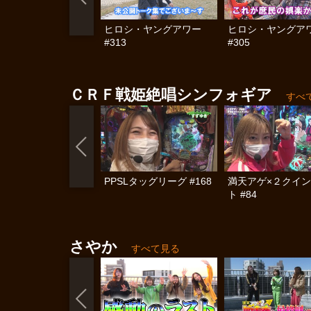
ヒロシ・ヤングアワー
ヒロシ・ヤングア
#313
#305
ＣＲＦ戦姫絶唱シンフォギア
すべ
PPSLタッグリーグ #168
満天アゲ×２クイ
ト #84
さやか
すべて見る