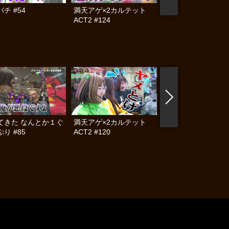
チ #54
満天アゲ×2カルテット
ママパチ #53
ACT2 #124
てきた なんとか１ぐ
満天アゲ×2カルテット
帰ってきた なんと
り #85
ACT2 #120
らんぷり #84