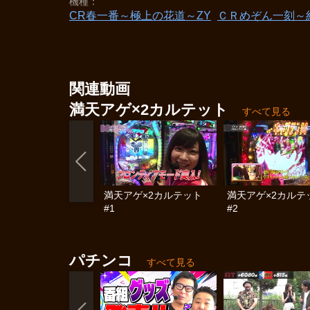
機種
CR春一番～極上の花道～ZY
ＣＲめぞん一刻～
関連動画
満天アゲ×2カルテット
すべて見る
満天アゲ×2カルテット
満天アゲ×2カルテ
#1
#2
パチンコ
すべて見る