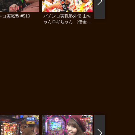
コ実戦塾 #510
パチンコ実戦塾外伝 山ち
ガチモリFIVE T #8
ゃんロギちゃん 〈借金返
済弾球録〉 #112