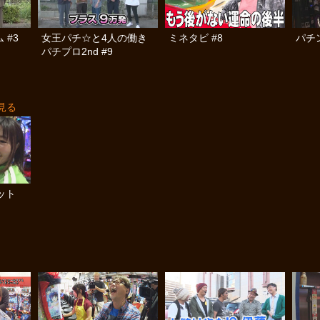
 #3
女王パチ☆と4人の働き
ミネタビ #8
パチン
パチプロ2nd #9
見る
ット