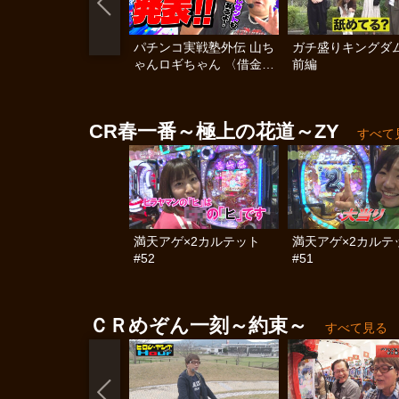
パチンコ実戦塾外伝 山ち
ガチ盛りキングダム
ゃんロギちゃん 〈借金返
前編
済弾球録〉 #113
CR春一番～極上の花道～ZY
すべて
満天アゲ×2カルテット
満天アゲ×2カルテ
#52
#51
ＣＲめぞん一刻～約束～
すべて見る