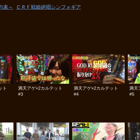
約束～
ＣＲＦ戦姫絶唱シンフォギア
ット
満天アゲ×2カルテット
満天アゲ×2カルテット
満天
#3
#4
#5